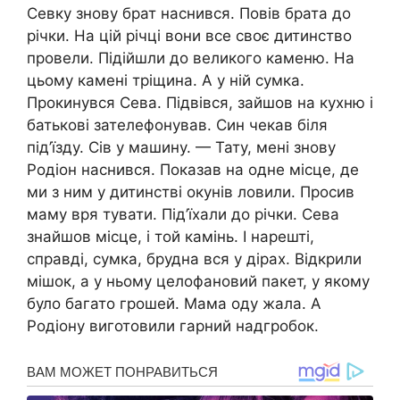
Севку знову брат наснився. Повів брата до
річки. На цій річці вони все своє дитинство
провели. Підійшли до великого каменю. На
цьому камені тріщина. А у ній сумка.
Прокинувся Сева. Підвівся, зайшов на кухню і
батькові зателефонував. Син чекав біля
під’їзду. Сів у машину. — Тату, мені знову
Родіон наснився. Показав на одне місце, де
ми з ним у дитинстві окунів ловили. Просив
маму вря тувати. Під’їхали до річки. Сева
знайшов місце, і той камінь. І нарешті,
справді, сумка, брудна вся у дірах. Відкрили
мішок, а у ньому целофановий пакет, у якому
було багато грошей. Мама оду жала. А
Родіону виготовили гарний надгробок.