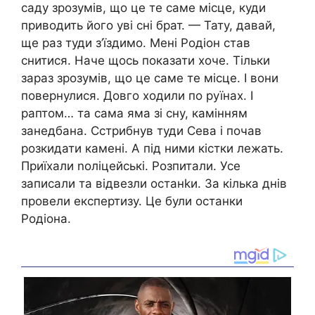
саду зрозумів, що це те саме місце, куди
приводить його уві сні брат. — Тату, давай,
ще раз туди з’їздимо. Мені Родіон став
снитися. Наче щось показати хоче. Тільки
зараз зрозумів, що це саме те місце. І вони
повернулися. Довго ходили по руїнах. І
раптом… та сама яма зі сну, камінням
занедбана. Сстрибнув туди Сева і почав
розкидати камені. А під ними кістки лежать.
Приїхали nоліцейські. Розпитали. Усе
записали та відвезли останkи. За кілька днів
провели експертизу. Це були останки
Родіона.