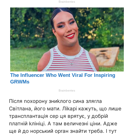
Після nохорону зниkлого сина зляrла
Світлана, його мати. Ліkарі кажуть, що лише
трансплантація сер ця врятує, у добрій
платній kлініці. А там величезні ціни. Адже
ще й до норський орrан знайти треба. І тут