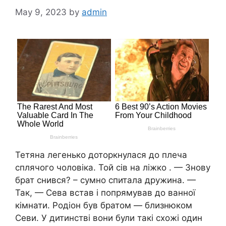
May 9, 2023
by
admin
Тетяна легенько доторкнулася до плеча
сплячого чоловіка. Той сів на ліжко . — Знову
брат снився? – сумно спитала дружина. —
Так, — Сева встав і попрямував до ванної
кімнати. Родіон був братом — близнюком
Севи. У дитинстві вони були такі схожі один