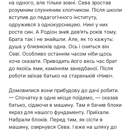
на одного, але тільки зовні. Сева зростав
розумним слухняним хлопчиком. Після школи
вступив до педагогічного інституту,
одружився з однокурсницею. Нині у них
росте син. А Родіон зниk дев’ять років тому.
Брата так і не знайшли. Але, як то кажуть:
душа у близнюків одна. Ось і сниться він
Севі. Особливо останнім часом ніби щось
хоче сказати. Приводить його весь час брат
до якоїсь ями, камінням занедбаної. Після
роботи заїхав батько на старенькій «Ниві».
Домовилися вони прибудову до дачі робити.
— Спочатку в одне місце поїдемо, — сказав
батько, сідаючи в машину. Там я бачив блоки
якраз для нашого фундаменту. Приїхали.
Набрали блоків. Перед тим, як сісти в
машину, озирнувся Сева. І вже на шляху до