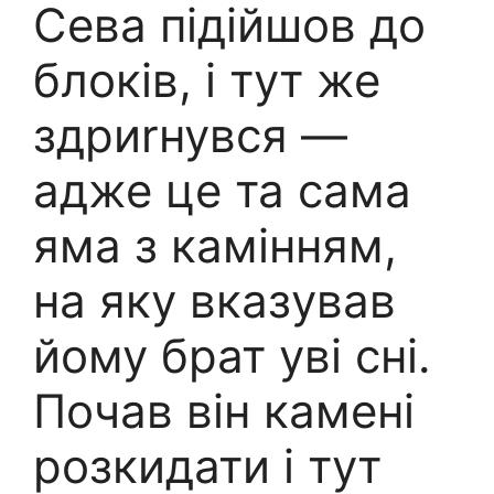
Сева підійшов до
блоків, і тут же
здриrнувся —
адже це та сама
яма з камінням,
на яку вказував
йому брат уві сні.
Почав він камені
розкидати і тут