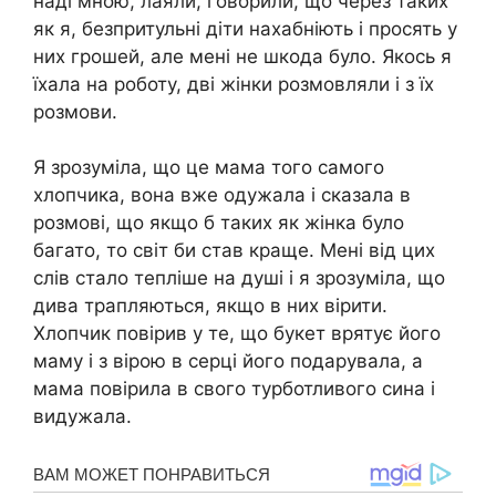
наді мною, лаяли, говорили, що через таких
як я, безпритульні діти нахабніють і просять у
них грошей, але мені не шкода було. Якось я
їхала на роботу, дві жінки розмовляли і з їх
розмови.
Я зрозуміла, що це мама того самого
хлопчика, вона вже одужала і сказала в
розмові, що якщо б таких як жінка було
багато, то світ би став краще. Мені від цих
слів стало тепліше на душі і я зрозуміла, що
дива трапляються, якщо в них вірити.
Хлопчик повірив у те, що букет врятує його
маму і з вірою в серці його подарувала, а
мама повірила в свого турботливого сина і
видужала.