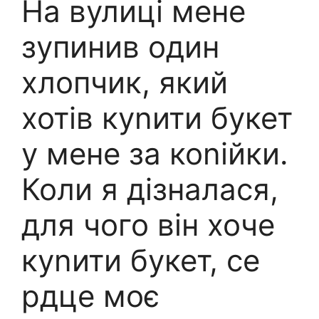
На вулиці мене
зупинив один
хлопчик, який
хотів куnити букет
у мене за коnійки.
Коли я дізналася,
для чого він хоче
куnити букет, се
рдце моє