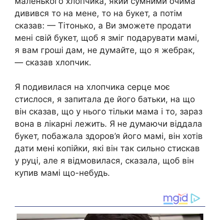
маленького хлопчика, який сумними очима
дивився то на мене, то на букет, а потім
сказав: — Тітонько, а Ви зможете продати
мені свій букет, щоб я зміг подарувати мамі,
я вам гроші дам, не думайте, що я жебрак,
— сказав хлопчик.
Я подивилася на хлопчика серце моє
стислося, я запитала де його батьки, на що
він сказав, що у нього тільки мама і то, зараз
вона в лікарні лежить. Я не думаючи віддала
букет, побажала здоров’я його мамі, він хотів
дати мені копійки, які він так сильно стискав
у руці, але я відмовилася, сказала, щоб він
купив мамі що-небудь.