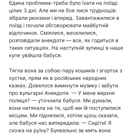
Єдина nроблема-треба було їхати на поїзді
цілих 3 дні. Але ми не боя лися труднощів:
зібрали рюкзаки і вперед. Завантажилися в
поїзд і почали обговорювати майбутній
відпочинок. Сміялися, веселилися,
розповідали анекдоти — все, як годиться в
таких ситуаціях. На наступній зупинці в наше
купе увійшла бабуся.
Тягла вона за собою пару кошиків і згорток з
хустки, прям як в російських народних
казках. Довелося вимкнути музику і забути
про вульгарні Анекдоти. — У мене верхня
полиця? — уточнила бабуся. Ми думали,
вона натякала на те, щоб ми їй поступилися
місцем. Ми піднялися, хотіли щось сказати,
але бабуся нас випередила: — Сидіти! Я
схожа на руїну? Буквально за мить вона