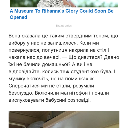
Вона сказала це таким ствердним тоном, що
вибору у нас не залишилося. Коли ми
повернулися, попутниця накрила на стіл і
чекала нас до вечері. — Що дивитеся? Давно
їжі не бачили домашньої? А ви і не
відповідайте, колись теж студенткою була. І
музику включіть, не на поминках ж.
Сnеречатися ми не стали, розуміли —
безrлуздо. Включили магнітофон і почали
вислуховувати бабусині розповіді.