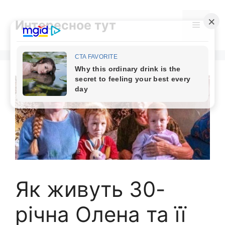
Skip
to
Интересное тут
Menu
content
Як живуть 30-
річна Олена та її