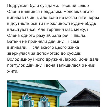
Подружжя були сусідами. Перший шлюб
Олени виявився невдалим. Чоловік багато
випивав і бив її, але вона не могла піти через
відсутність освіти і можливості куди-небудь
влаштуватися. Але терпіння має межу, і
Олена одного разу зібрала речі і пішла.
Батьки не прийняли дівчину. Ті самі
випивали. Після всього цього жінка
звернулася за допомогою до сусідів:
Володимиру і його дружині Ларисі. Вони дали
притулок дівчину, і вона залишилася з ними
жити.