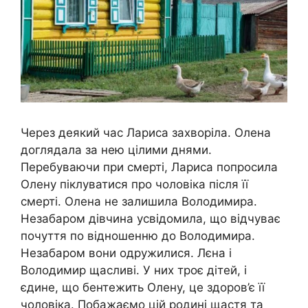
Через деякий час Лариса захворіла. Олена
доглядала за нею цілими днями.
Перебуваючи при смерті, Лариса попросила
Олену піклуватися про чоловіка після її
смерті. Олена не залишила Володимира.
Незабаром дівчина усвідомила, що відчуває
почуття по відношенню до Володимира.
Незабаром вони одружилися. Лєна і
Володимир щасливі. У них троє дітей, і
єдине, що бентежить Олену, це здоров’є її
чоловіка. Побажаємо цій родині щастя та