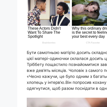
Бути самотньою матір’ю досить складно
цієї матері-одиночки склалася досить ц
Тріббету пощастило познайомитися зав
вже дев’ять місяців. Чоловік з самого
«Чесно кажучи, це було одним з багать
хлопець у інтерв’ю.Він попросив кохану
одягнутися, щоб разом поснідати в одно