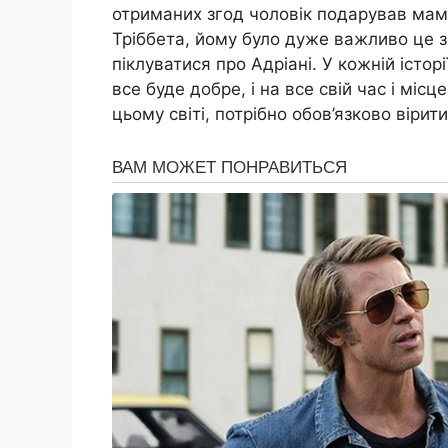
отриманих згод чоловік подарував мамі
Тріббета, йому було дуже важливо це з
піклуватися про Адріані. У кожній істор
все буде добре, і на все свій час і міс
цьому світі, потрібно обов’язково вірит