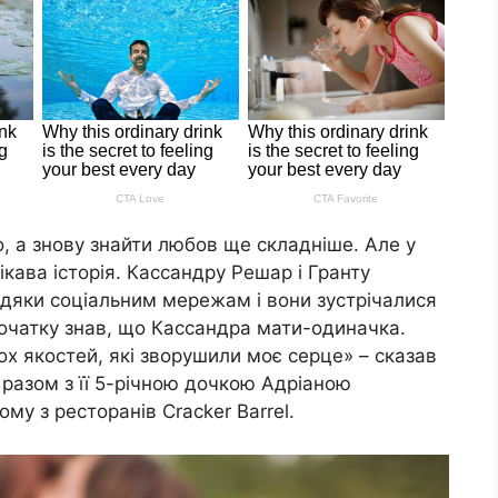
, а знову знайти любов ще складніше. Але у
ікава історія. Кассандру Решар і Гранту
дяки соціальним мережам і вони зустрічалися
 початку знав, що Кассандра мати-одиначка.
ох якостей, які зворушили моє серце» – сказав
 разом з її 5-річною дочкою Адріаною
му з ресторанів Cracker Barrel.