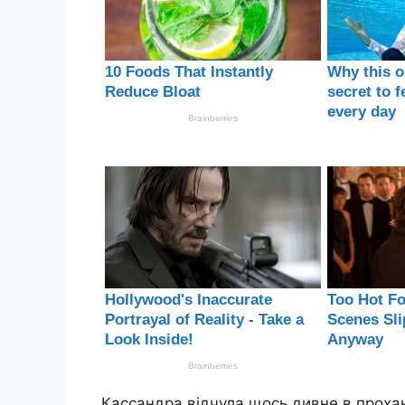
Кассандра відчула щось дивне в проха