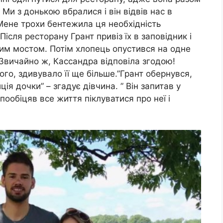
Ми з донькою вбралися і він відвів нас в
 Мене трохи бентежила ця необхідність
Після ресторану Грант привіз їх в заповідник і
ним мостом. Потім хлопець опустився на одне
 Звичайно ж, Кассандра відповіла згодою!
ого, здивувало її ще більше.”Грант обернувся,
я дочки” – згадує дівчина. ” Він запитав у
 пообіцяв все життя піклуватися про неї і