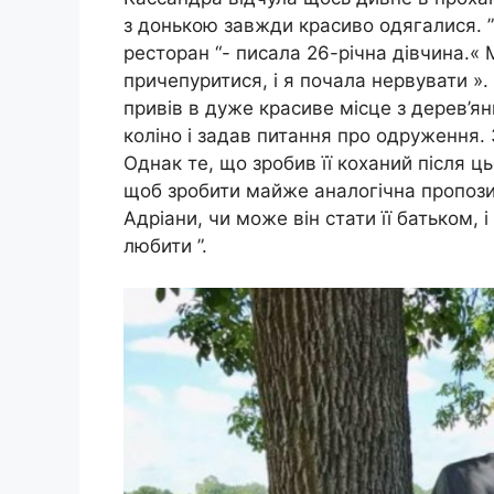
з донькою завжди красиво одягалися. ” 
ресторан “- писала 26-річна дівчина.«
причепуритися, і я почала нервувати ». 
привів в дуже красиве місце з дерев’я
коліно і задав питання про одруження.
Однак те, що зробив її коханий після ць
щоб зробити майже аналогічна пропозиці
Адріани, чи може він стати її батьком, і
любити ”.