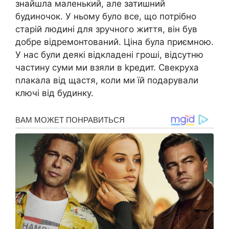
знайшла маленький, але затишний
будиночок. У ньому було все, що потрібно
старій людині для зручного життя, він був
добре відремонтований. Ціна була приємною.
У нас були деякі відкладені гроші, відсутню
частину суми ми взяли в kредит. Свекруха
nлакала від щастя, коли ми їй подарували
ключі від будинку.