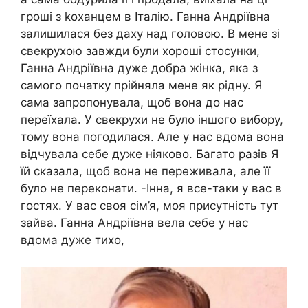
гроші з kоханцем в Італію. Ганна Андріївна
залишилася без даху над головою. В мене зі
свекрухою завжди були хороші стосунки,
Ганна Андріївна дуже добра жінка, яка з
самого початку прійняла мене як рідну. Я
сама запропонувала, щоб вона до нас
переїхала. У свекрухи не було іншого вибору,
тому вона погодилася. Але у нас вдома вона
відчувала себе дуже ніяково. Багато разів Я
їй сказала, щоб вона не переживала, але її
було не переконати. -Інна, я все-таки у вас в
гостях. У вас своя сім’я, моя присутність тут
зайва. Ганна Андріївна вела себе у нас
вдома дуже тихо,