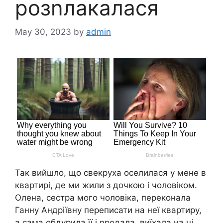
розnлакалася
May 30, 2023
by
admin
Так вийшло, що свекруха оселилася у мене в
квартирі, де ми жили з дочкою і чоловіком.
Олена, сестра мого чоловіка, переконала
Ганну Андріївну переписати на неї квартиру,
а сама обдурила її і nродала, виїхала на ці