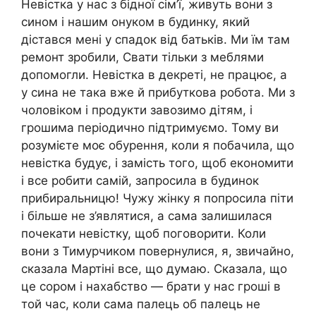
Невістка у нас з бідної сім’ї, живуть вони з
сином і нашим онуком в будинку, який
дістався мені у спадок від батьків. Ми їм там
ремонт зробили, Свати тільки з меблями
допомогли. Невістка в декреті, не працює, а
у сина не така вже й прибуткова робота. Ми з
чоловіком і продукти завозимо дітям, і
грошима періодично підтримуємо. Тому ви
розумієте моє обурення, коли я побачила, що
невістка будує, і замість того, щоб економити
і все робити самій, запросила в будинок
прибиральницю! Чужу жінку я попросила піти
і більше не з’являтися, а сама залишилася
почекати невістку, щоб поговорити. Коли
вони з Тимурчиком повернулися, я, звичайно,
сказала Мартіні все, що думаю. Сказала, що
це сором і нахабство — брати у нас гроші в
той час, коли сама палець об палець не