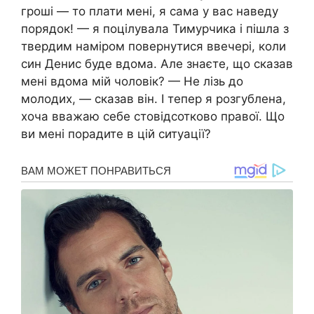
гроші — то плати мені, я сама у вас наведу
порядок! — я поцілувала Тимурчика і пішла з
твердим наміром повернутися ввечері, коли
син Денис буде вдома. Але знаєте, що сказав
мені вдома мій чоловік? — Не лізь до
молодих, — сказав він. І тепер я розгублена,
хоча вважаю себе стовідсотково правої. Що
ви мені порадите в цій ситуації?