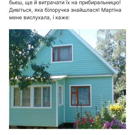
бьеш, ще й витрачати їх на прибиральницю!
Дивіться, яка білоручка знайшлася! Мартіна
мене вислухала, і каже: