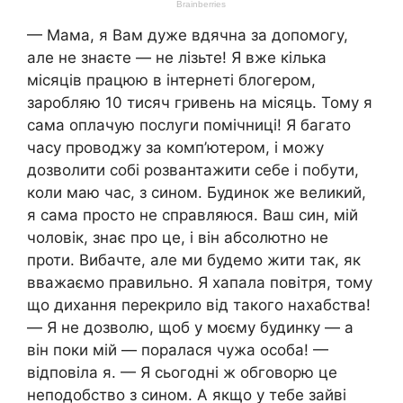
— Мама, я Вам дуже вдячна за допомогу,
але не знаєте — не лізьте! Я вже кілька
місяців працюю в інтернеті блогером,
заробляю 10 тисяч гривень на місяць. Тому я
сама оплачую послуги помічниці! Я багато
часу проводжу за комп’ютером, і можу
дозволити собі розвантажити себе і побути,
коли маю час, з сином. Будинок же великий,
я сама просто не справляюся. Ваш син, мій
чоловік, знає про це, і він абсолютно не
проти. Вибачте, але ми будемо жити так, як
вважаємо правильно. Я хапала повітря, тому
що дихання перекрило від такого нахабства!
— Я не дозволю, щоб у моєму будинку — а
він поки мій — поралася чужа особа! —
відповіла я. — Я сьогодні ж обговорю це
неподобство з сином. А якщо у тебе зайві