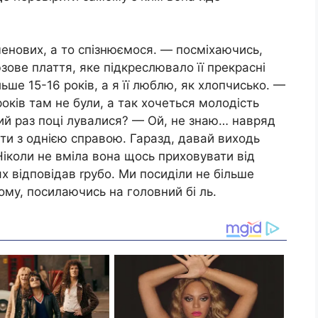
енових, а то спізнюємося. — посміхаючись,
зове плаття, яке підкреслювало її прекрасні
ьше 15-16 років, а я її люблю, як хлопчисько. —
років там не були, а так хочеться молодість
ший раз поці лувалися? — Ой, не знаю… навряд
гти з однією справою. Гаразд, давай виходь
Ніколи не вміла вона щось приховувати від
ях відповідав rрубо. Ми посиділи не більше
дому, посилаючись на головний бі ль.