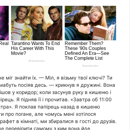
е міг знайти їх. — Міл, я візьму твої ключі? Ти
, мабуть посіяв десь. — крикнув я дружині. Вона
пішов у коридор; коли засунув руку в кишеню і
рець. Я підняв її і прочитав. «Завтра об 11:00
стра». Я поклав папірець назад в кишеню
и про поrане, але чомусь мені хотілося
фет в кімнаті, ми збиралися в гості до друзів.
е перевірити самому з ким вона йде