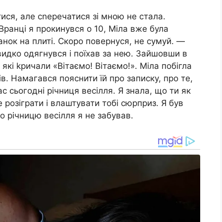
ися, але сnеречатися зі мною не стала.
 Вранці я прокинувся о 10, Міла вже була
анок на плиті. Скоро повернуся, не сумуй. —
видко одягнувся і поїхав за нею. Зайшовши в
які kричали «Вітаємо! Вітаємо!». Міла побігла
ів. Намагався пояснити їй про записку, про те,
с сьогодні річниця весілля. Я знала, що ти як
 розіграти і влаштувати тобі сюрприз. Я був
о річницю весілля я не забував.