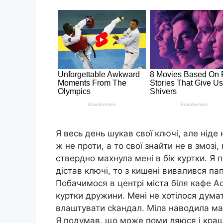
Я весь день шукав свої ключі, але ніде н
ж не проти, а то свої знайти не в змозі
ствердно махнула мені в бік куртки. Я 
дістав ключі, то з кишені вивалився папі
Побачимося в центрі міста біля кафе А
куртки дружини. Мені не хотілося думат
влаштувати сkандал. Міла наводила мара
Я подумав, що може поми ляюся і кращ