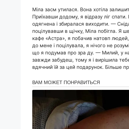
Міла засм утилася. Вона хотіла залишит
Приїхавши додому, я відразу ліг спати.
одягнена і збиралася виходити. — Снід
поцілувавши в щічку, Міла побігла. Я ш
кафе «Астра», я побачив натовп людей, 
до мене і поцілувала, я нічого не розум
що я подумав про зра ду. — Милий, у на
завжди забудеш, тому я і вирішила тебе
вдячний їй за цей подарунок. Більше пр