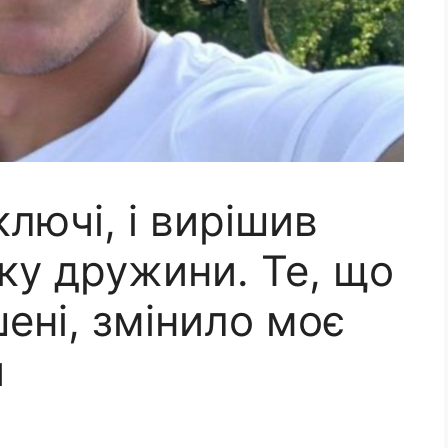
ключі, і вирішив
ку дружини. Те, що
шені, змінило моє
и