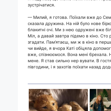
зустрічатися.
— Милий, я готова. Поїхали вже до Сем
сказала дружина. На ній було нове бірю
блакитні очі. Ми з нею одружені вже біл
Міл, а давай завтра підемо в кіно. Сто 
згадати. Пам’ятаєш, ми ж в кіно в пер
чи вийде, я вчора Каті обіцяла допомо
вже, спізнюємося. Вона мені 6рехала. 
мене. Я став сильно нер вувати. В гост
півгодини, і я захотів поїхати назад до