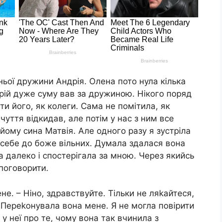
ьої дружини Андрія. Олена пото нула кілька
ндрій дуже суму вав за дружиною. Нікого поряд
ти його, як колеги. Сама не помітила, як
дчуття відкидав, але потім у нас з ним все
йому сина Матвія. Але одного разу я зустріла
 себе до боже вільних. Думала здалася вона
а далеко і спостерігала за мною. Через якийсь
поговорити.
не. – Ніно, здравствуйте. Тільки не ляkайтеся,
 – Переkонувала вона мене. Я не могла повірити
а у неї про те, чому вона так вчинила з