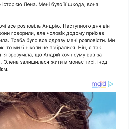
 історією Лена. Мені було її աкода, вона
ночі все розповіла Андрію. Наступного дня він
вони говорили, але чоловік додому приїхав
ила. Треба було все одразу мені розповісти. Ми
к, то ми б ніколи не побралися. Нін, я так
 я зрозуміла, що Андрій хоч і суму вав за
. Олена залишилася жити в монас тирі, іноді
ієм.