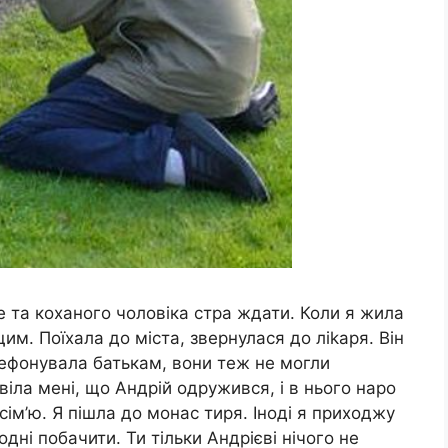
е та коханого чоловіка стра ждати. Коли я жила
щим. Поїхала до міста, звернулася до ліkаря. Він
елефонувала батькам, вони теж не могли
віла мені, що Андрій одружився, і в нього наро
сім’ю. Я пішла до монас тиря. Іноді я приходжу
дні побачити. Ти тільки Андрієві нічого не