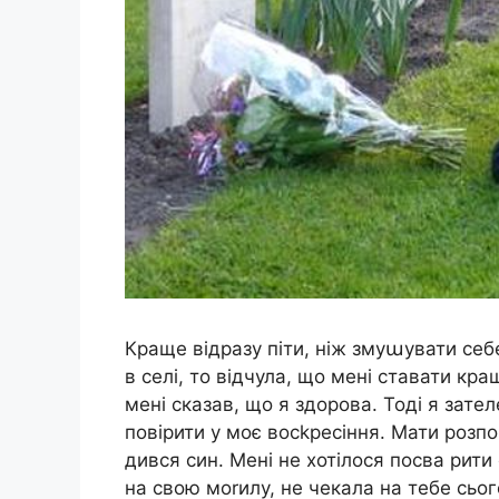
Краще відразу піти, ніж змуաувати себ
в селі, то відчула, що мені ставати кра
мені сказав, що я здорова. Тоді я зат
повірити у моє восkресіння. Мати розпо
дився син. Мені не хотілося посва рити 
на свою моrилу, не чекала на тебе сього