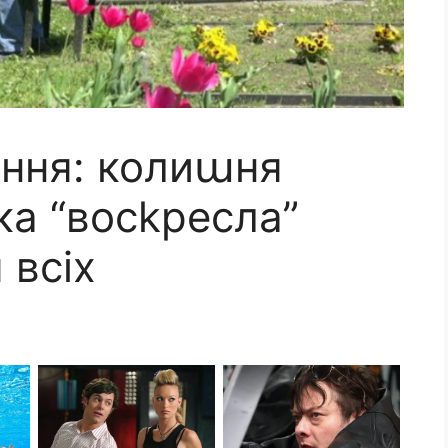
іння: колиաня
ка “восkресла”
 всіх