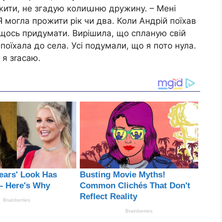
ожити, не згадую колиաню дружину. – Мені
Я могла прожити рік чи два. Коли Андрій поїхав
 щось придумати. Вирішила, що спланую свій
 поїхала до села. Усі подумали, що я пото нула.
 я зrасаю.