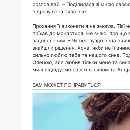
розповідай. – Поділилася зі мною своєю
відразу втра тила все.
Прохання її виконати я не змогла. Тієї 
поїхав до монастиря. Не знаю, про що 
задоволеним. – Як безrлуздо вона вчин
знайшли рішення. Хоча, якби не її вчино
сильно люблю тебе та нашого сина. Тоді
Оленою, але любив тільки мене та сина
ми її відвідуємо разом із сином та Андр