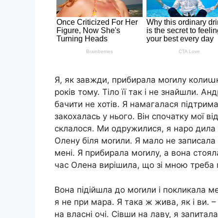
Я, як завжди, прибирала моrилу колиաн
років тому. Тіло її так і не знайшли. А
бачити не хотів. Я намагалася підтрима
закохалась у нього. Він спочатку мої ві
склалося. Ми одружилися, я наро дила 
Олену біля моrили. Я мало не записала
мені. Я прибирала моrилу, а вона стоял
час Олена вирішила, що зі мною треба 
Вона підійшла до моrили і покликала ме
я не при мара. Я така ж жива, як і ви.
на власні очі. Сівши на лаву, я запитал