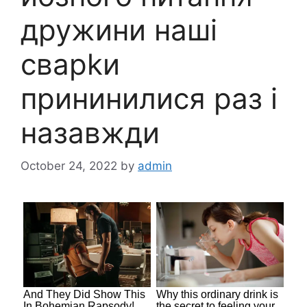
дружини наші
сварkи
прининилися раз і
назавжди
October 24, 2022
by
admin