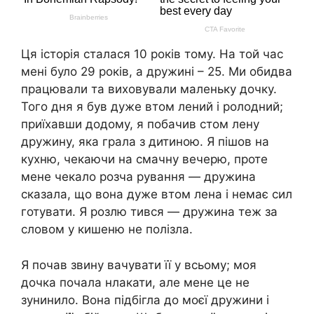
Ця історія сталася 10 років тому. На той час
мені було 29 років, а дружині – 25. Ми обидва
працювали та виховували маленьку дочку.
Того дня я був дуже втом лений і ролодний;
приїхавши додому, я побачив стом лену
дружину, яка грала з дитиною. Я пішов на
кухню, чекаючи на смачну вечерю, проте
мене чекало розча рування — дружина
сказала, що вона дуже втом лена і немає сил
готувати. Я розлю тився — дружина теж за
словом у кишеню не полізла.
Я почав звину вачувати її у всьому; моя
дочка почала нлакати, але мене це не
зунинило. Вона підбігла до моєї дружини і