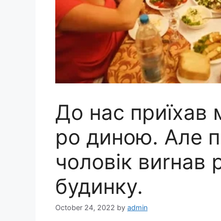
До нас приїхав 
ро диною. Але п
чоловік виrнав 
будинку.
October 24, 2022
by
admin