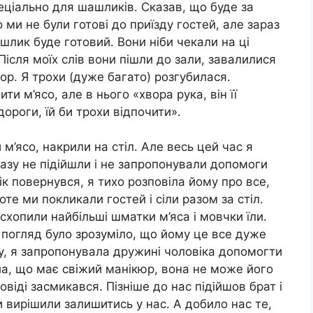
ціально для шашликів. Сказав, що буде за
 ми не були готові до приїзду гостей, але зараз
шлик буде готовий. Вони ніби чекали на ці
Після моїх слів вони пішли до зали, завалилися
зор. Я трохи (дуже багато) розгубилася.
и м’ясо, але в нього «хвора рука, він її
ороги, їй би трохи відпочити».
м’ясо, накрили на стіл. Але весь цей час я
азу не підійшли і не запропонували допомоги
ік повернувся, я тихо розповіла йому про все,
те ми покликали гостей і сіли разом за стіл.
 схопили найбільші шматки м’яса і мовчки їли.
 погляд було зрозуміло, що йому це все дуже
лу, я запропонувала дружині чоловіка допомогти
іла, що має свіжий манікюр, вона не може його
повіді засмикався. Пізніше до нас підійшов брат і
и вирішили залишитись у нас. А добило нас те,