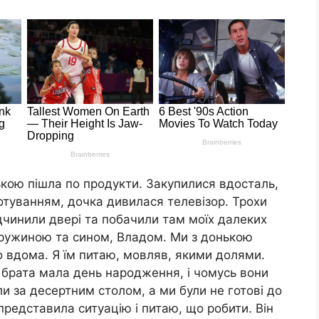
нькою пішла по продукти. Закупилися вдосталь,
отуванням, дочка дивилася телевізор. Трохи
ідчинили двері та побачили там моїх далеких
 дружиною та сином, Владом. Ми з донькою
о вдома. Я їм питаю, мовляв, якими долями.
 брата мала день народження, і чомусь вони
ли за десертним столом, а ми були не готові до
представила ситуацію і питаю, що робити. Він