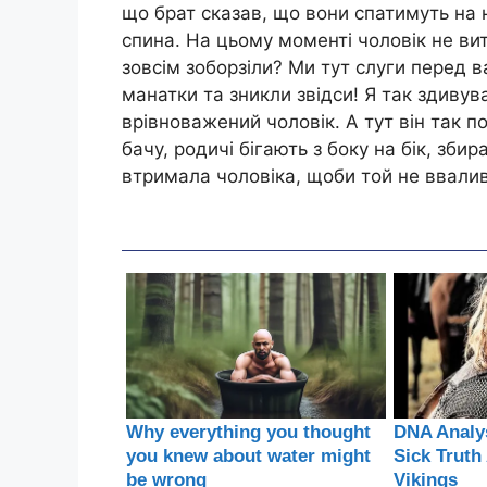
що брат сказав, що вони спатимуть на 
спина. На цьому моменті чоловік не ви
зовсім зоборзіли? Ми тут слуги перед в
манатки та зникли звідси! Я так здивув
врівноважений чоловік. А тут він так п
бачу, родичі бігають з боку на бік, збир
втримала чоловіка, щоби той не ввалив