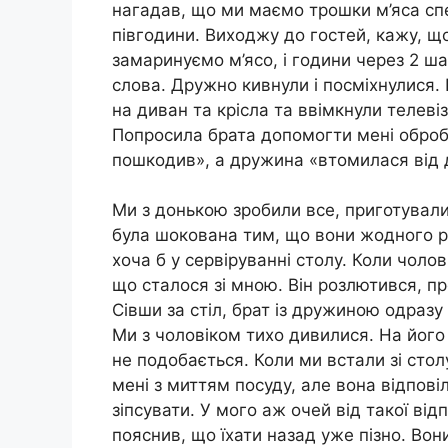
нагадав, що ми маємо трошки м’яса спе
півгодини. Виходжу до гостей, кажу, що
замаринуємо м’ясо, і години через 2 ша
слова. Дружно кивнули і посміхнулися. 
на диван та крісла та ввімкнули телеві
Попросила брата допомогти мені обробит
пошкодив», а дружина «втомилася від д
Ми з донькою зробили все, приготували 
була шокована тим, що вони жодного р
хоча б у сервіруванні столу. Коли чолов
що сталося зі мною. Він розлютився, про
Сівши за стіл, брат із дружиною одразу
Ми з чоловіком тихо дивилися. На його
не подобається. Коли ми встали зі сто
мені з миттям посуду, але вона відпов
зіпсувати. У мого аж очей від такої від
пояснив, що їхати назад уже пізно. Вон