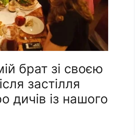
мій брат зі своєю
ісля застілля
ро дичів із нашого