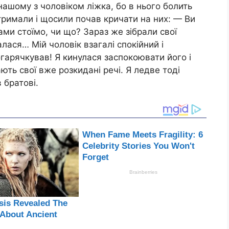
нашому з чоловіком ліжка, бо в нього болить
тримали і щосили почав кричати на них: — Ви
ами стоїмо, чи що? Зараз же зібрали свої
алася… Мій чоловік взагалі спокійний і
огарячкував! Я кинулася заспокоювати його і
ають свої вже розкидані речі. Я ледве тоді
 братові.