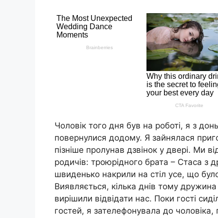
Чоловік того дня був на роботі, я з до
повернулися додому. Я зайнялася приг
пізніше пролунав дзвінок у двері. Ми в
родичів: троюрідного брата – Стаса з
швиденько накрили на стіл усе, що бул
Виявляється, кілька днів тому дружина
вирішили відвідати нас. Поки гості сиді
гостей, я зателефонувала до чоловіка, 