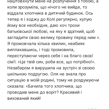
наштовхнути мене на розлучення з тобою, а
коли зрозуміла, що нічого не вийде, то
віддала хлопчика в дитячий будинок. Ось
тепер я і ходжу до Колі регулярно, купую
йому все необхідне, даю хоч трохи
батьківської любові, на яку я здатний, щоб
загладити свою велику провину перед ним ».
Я промовчала кілька хвилин, неабияк
виплакавшись, і тоді промовила,
переступаючи через себе і на благо своєї
сім’ї: «Це твій син, роби все, що потрібно!».
Незабаром я вирушила на зустріч зі своєю
шкільною подругою. Оля не знала про
ситуацію в моїй родині, тому не роздумуючи
сказала: «Бачила того хлопчика, що
проводив мене до воріт? Красивий і
вихований який!