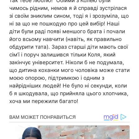
так тебе люблю!” Обійми з Колею були
чимось рідним, немов я й справді зустрілася
зі своїм зниклим сином, тоді я і зрозуміла, що
ні за що не пошкодую про цей вибір! Наші
діти були раді появі меншого брата і почали
його всьому навчити (навіть, як правильно
обдурити тата). Зараз старші діти мають свої
сім’ї і поруч залишився тільки Коля, який
закінчує університет. Ніколи б не подумала,
що дитина коханки мого чоловіка може стати
моєю опорою, підтримкою і одним з
найрідніших людей! Не було ні секунди, коли
б я шкодувала, що прийняла цього хлопчика,
хоча ми пережили багато!