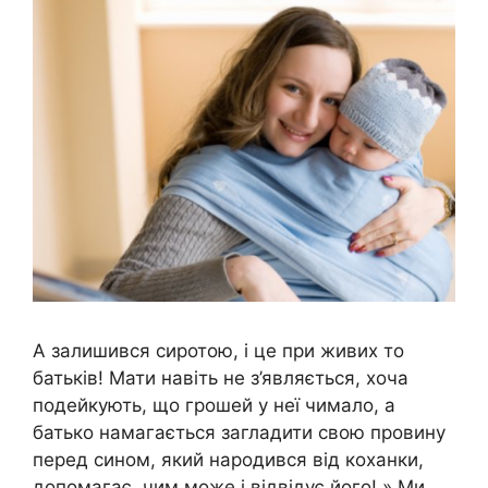
А залишився сиротою, і це при живих то
батьків! Мати навіть не з’являється, хоча
подейкують, що грошей у неї чимало, а
батько намагається загладити свою провину
перед сином, який народився від коханки,
допомагає, чим може і відвідує його! » Ми