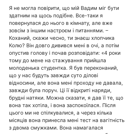
Я не могла повірити, що мій Вадим міг бути
здатним на щось подібне. Все-таки я
повернулася до нього в кімнату, але вже
зовсім з іншим настроєм і питаннями. –
Коханий, скажи чесно, ти знаєш хлопчика
Колю? Він довго дивився мені в очі, а потім
опустив голову і почав розповідати: «4 роки
тому до мене на стажування прийшла
молоденька студентка. Я був переконаний,
що у нас будуть завжди суто ділові
відносини, але вона мені проходу не давала,
завжди була поруч. Ці її відкриті наряди,
брудні натяки. Можна сказати, я дав її те, що
вона так хотіла, і вона заспокоїлася. Після
цього ми не спілкувалися, а через кілька
місяців вона принесла мені тест на вагітність
з двома смужками. Вона намагалася