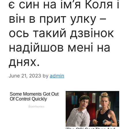
є син на ім’я Коля і
він в прит улку –
ось такий дзвінок
надійшов мені на
днях.
June 21, 2023
by
admin