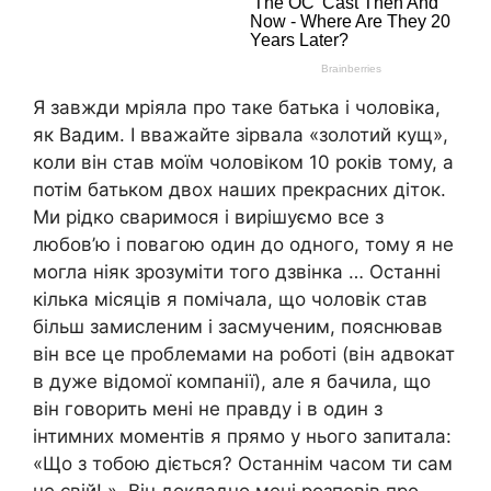
Я завжди мріяла про таке батька і чоловіка,
як Вадим. І вважайте зірвала «золотий кущ»,
коли він став моїм чоловіком 10 років тому, а
потім батьком двох наших прекрасних діток.
Ми рідко сваримося і вирішуємо все з
любов’ю і повагою один до одного, тому я не
могла ніяк зрозуміти того дзвінка … Останні
кілька місяців я помічала, що чоловік став
більш замисленим і засмученим, пояснював
він все це проблемами на роботі (він адвокат
в дуже відомої компанії), але я бачила, що
він говорить мені не правду і в один з
інтимних моментів я прямо у нього запитала:
«Що з тобою діється? Останнім часом ти сам
не свій! ». Він докладно мені розповів про