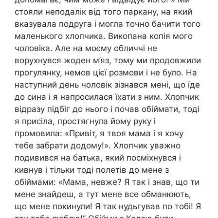
стояли неподалік від того паркану, на який
вказувала подруга і могла точно бачити того
маленького хлопчика. Викопана копія мого
чоловіка. Але на моєму обличчі не
ворухнувся жоден м’яз, тому ми продовжили
прогулянку, немов цієї розмови і не було. На
наступний день чоловік зізнався мені, що їде
до сина і я напросилася їхати з ним. Хлопчик
відразу підбіг до нього і почав обіймати, тоді
я присіла, простягнула йому руку і
промовила: «Привіт, я твоя мама і я хочу
тебе забрати додому!». Хлопчик уважно
подивився на батька, який посміхнувся і
кивнув і тільки тоді полетів до мене з
обіймами: «Мама, невже? Я так і знав, що ти
мене знайдеш, а тут мене все обманюють,
що мене покинули! Я так нудьгував по тобі! Я