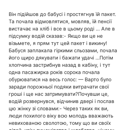
Він підійшов до бабусі і простягнув їй пакет.
Та почала відмовлятися, мовляв, їй пенсії
вистачає на хліб і все в цьому роді … Але в
підсумку водій сказав:- Якщо ви це не
візьмете, я прям тут цей пакет і викину!
Бабуся заплакала гіркими сльозами, почала
його щиро дякувати і бажати удачі …Потім
хлопчина застрибнув назад в кабіну, і тут
одна пасажирка років сорока почала
обурюватися на весь голос: — Варто було
заради порожньої подяки витрачати свої
гроші і ще нас затримувати?Почувши це,
водій розвернувся, відчинив двері і послав
цю жінку зі словами:- Через таких як ви,
люди похилого віку всю молодь вважають
невихованою сволотою, тому що ви своїх