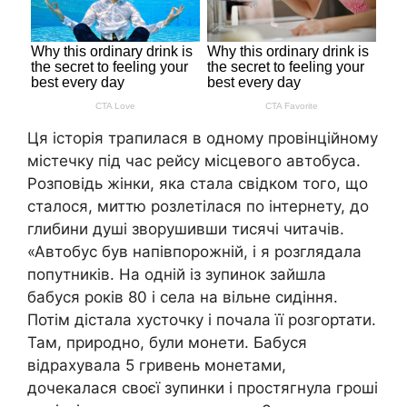
Ця історія трапилася в одному провінційному
містечку під час рейсу місцевого автобуса.
Розповідь жінки, яка стала свідком того, що
сталося, миттю розлетілася по інтернету, до
глибини душі зворушивши тисячі читачів.
«Автобус був напівпорожній, і я розглядала
попутників. На одній із зупинок зайшла
бабуся років 80 і села на вільне сидіння.
Потім дістала хусточку і почала її розгортати.
Там, природно, були монети. Бабуся
відрахувала 5 гривень монетами,
дочекалася своєї зупинки і простягнула гроші