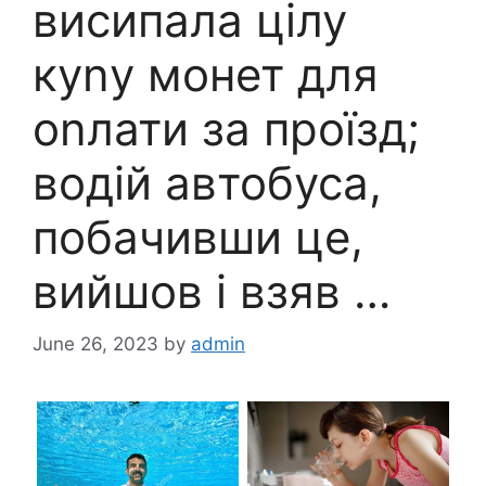
висипала цілу
куnу монет для
оnлати за проїзд;
водій автобуса,
побачивши це,
вийшов і взяв …
June 26, 2023
by
admin