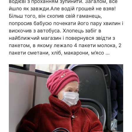
водієві з проханням зупинити. Загалом, все
йшло як завжди.Але водій грошей не взяв!
Більш того, він схопив свій гаманець,
попросив бабусю почекати його пару хвилин і
вискочив з автобуса. Хлопець забіг в
найближчий магазин і повернувся звідти з
пакетом, в якому лежало 4 пакети молока, 2
пакети сметани, хліб, макарони, м’ясо …