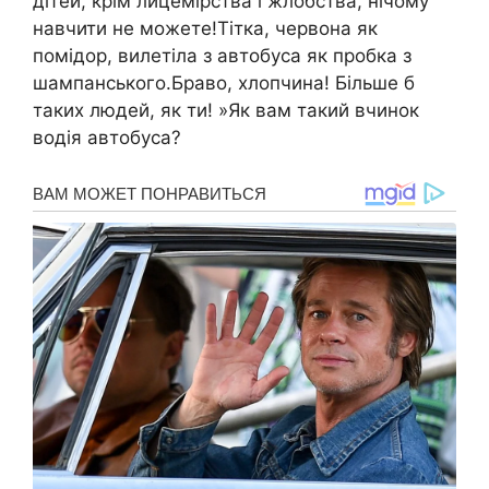
дітей, крім лицемірства і жлобства, нічому
навчити не можете!Тітка, червона як
помідор, вилетіла з автобуса як пробка з
шампанського.Браво, хлопчина! Більше б
таких людей, як ти! »Як вам такий вчинок
водія автобуса?