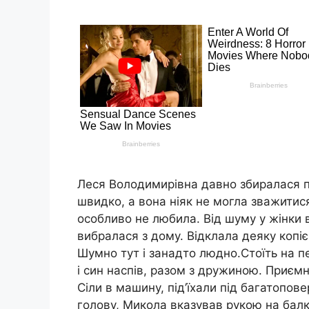
Леся Володимирівна давно збиралася про
швидко, а вона ніяк не могла зважитися
особливо не любила. Від шуму у жінки 
вибралася з дому. Відклала деяку копієчк
Шумно тут і занадто людно.Стоїть на пе
і син наспів, разом з дружиною. Приємно
Сіли в машину, під’їхали під багатопов
голову, Микола вказував рукою на балк