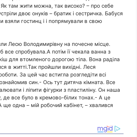
 Як там жити можна, так високо? – про себе
стріли двоє онуків – братик і сестричка. Бабуся
ти взяли гостинц і і попрямували в свою
или Лесю Володимирівну на почесне місце.
 все спробувала.А потім її чекала ванна з
кіш для втомленого дорогою тіла. Вона раділа
ся в житті.Так пройшли вихідні. Леся
роботи. За цей час встигла розгледіти всі
 ознайомив син.- Ось тут дитяча кімната. Все
лювати і ліпити фігурки з пластиліну. Он наша
у, де все було в кремово-білих тонах.- А це
А ще одна – мій робочий кабінет, – хвалився