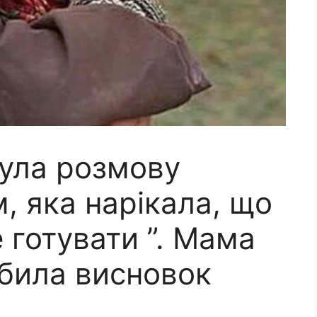
ула розмову
м, яка нарікала, що
 готувати ”. Мама
обила висновок