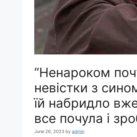
“Ненароком поч
невістки з сино
їй набридло вже
все почула і зр
June 26, 2023
by
admin