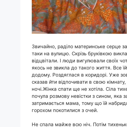
Звичайно, раділо материнське серце з
таки на вулицю. Скрізь бруківкою викла
відцвітали. І люди вигулювали своїх ч
якось не звикла до такого життя. Все 
додому. Роздяглася в коридорі. Уже зов
сказав йти відпочивати в свою кімнату,
ночі.Жінка спати ще не хотіла. Сіла ти
почула розмову невістки з сином, яка з
затримається мама, тому що їй набридло
горохом покотилися з очей.
Не спала майже всю ніч. Потім тихенько