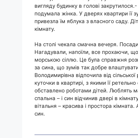
вигляду будинку в голові закрутилося.-
подумала жінка. У дверях квартири її зу
привезла їм яблука з власного саду. Ді
кімнату.
На столі чекала смачна вечеря. Посад
Нагадували, напоїли, все прохаючи, щоб
морською сіллю. Це була справжня роз
за сина, що зумів так добре влаштувати
Володимирівна відпочила від сільської 
куточки в квартирі, з якими її ретельно
обставлено роботами дітей. Люблять ма
спальна – і син відчинив двері в кімнат
вітальня – красива і простора кімната. 
син.