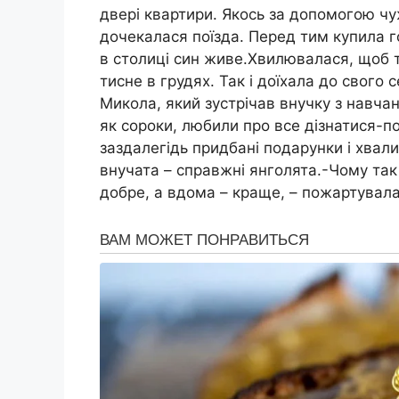
двері квартири. Якось за допомогою чу
дочекалася поїзда. Перед тим купила го
в столиці син живе.Хвилювалася, щоб ті
тисне в грудях. Так і доїхала до свого 
Микола, який зустрічав внучку з навчанн
як сороки, любили про все дізнатися-п
заздалегідь придбані подарунки і хвали
внучата – справжні янголята.-Чому так
добре, а вдома – краще, – пожартувала