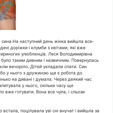
а сина.На наступний день жінка вийшла все-
дені доріжки і клумби з квітами, які вже
отириногих улюбленців. Леся Володимирівна
їй було таким дивним і незвичним. Повернулась
сім вечоріло. Дітей укладали спати. Син
 бо у нього з дружиною ще є робота до
хенько на дивані і думала. Через деякий час
апитувала у нього, скільки часу ще
 вже готувати. Вона все чула, і сльози
 встала, поцілувала уві сні внучат і вийшла за