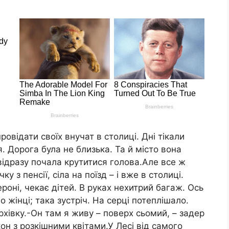
відати своїх внучат в столиці. Дні тікали
. Дорога була не близька. Та й місто вона
відразу почала крутитися голова.Але все ж
у з пенсії, сіла на поїзд – і вже в столиці.
роні, чекає дітей. В руках нехитрий багаж. Ось
 жінці; така зустріч. На серці потеплішало.
ерхівку.-Он там я живу – поверх сьомий, – задер
он з розкішними квітами.У Лесі від самого