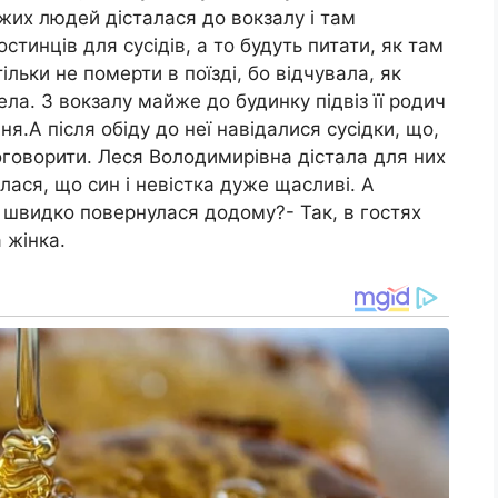
жих людей дісталася до вокзалу і там
стинців для сусідів, а то будуть питати, як там
льки не померти в поїзді, бо відчувала, як
села. З вокзалу майже до будинку підвіз її родич
я.А після обіду до неї навідалися сусідки, що,
оговорити. Леся Володимирівна дістала для них
лася, що син і невістка дуже щасливі. А
 швидко повернулася додому?- Так, в гостях
 жінка.