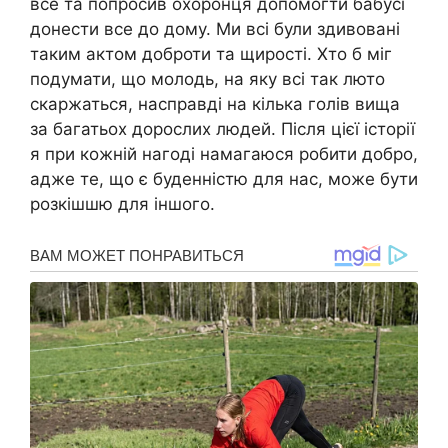
все та попросив охоронця допомогти бабусі
донести все до дому. Ми всі були здивовані
таким актом доброти та щирості. Хто б міг
подумати, що молодь, на яку всі так люто
скаржаться, насправді на кілька голів вища
за багатьох дорослих людей. Після цієї історії
я при кожній нагоді намагаюся робити добро,
адже те, що є буденністю для нас, може бути
розкішшю для іншого.