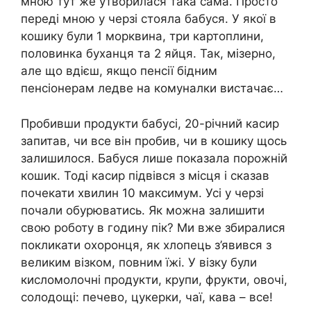
мною тут же утворилася така сама. Просто
переді мною у черзі стояла бабуся. У якої в
кошику були 1 морквина, три картоплини,
половинка буханця та 2 яйця. Так, мізерно,
але що вдієш, якщо пенсії бідним
пенсіонерам ледве на комуналки вистачає…
Пробивши продукти бабусі, 20-річний касир
запитав, чи все він пробив, чи в кошику щось
залишилося. Бабуся лише показала порожній
кошик. Тоді касир підвівся з місця і сказав
почекати хвилин 10 максимум. Усі у черзі
почали обурюватись. Як можна залишити
свою роботу в годину пік? Ми вже збиралися
покликати охоронця, як хлопець з’явився з
великим візком, повним їжі. У візку були
кисломолочні продукти, крупи, фрукти, овочі,
солодощі: печево, цукерки, чаї, кава – все!