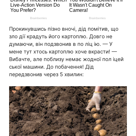
Прокинувшись пізно вночі, дід помітив, що
зло дії крадуть його картоплю. Довго не
думаючи, він подзвонив в по ліц ію. — У
мене тут хтось картоплю хоче вкрасти! —
Вибачте, але поблизу немає жодної пол іцей
ської машини. До побачення! Дід
передзвонив через 5 хвилин: