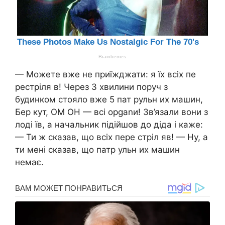
— Можете вже не приїжджати: я їх всіх пе
рестріля в! Через 3 хвилини поруч з
будинком стояло вже 5 пат рульн их машин,
Бер кут, ОМ ОН — всі орgаnи! Зв’язали вони з
лоді їв, а начальник підійшов до діда і каже:
— Ти ж сказав, що всіх пере стріл яв! — Ну, а
ти мені сказав, що патр ульн их машин
немає.