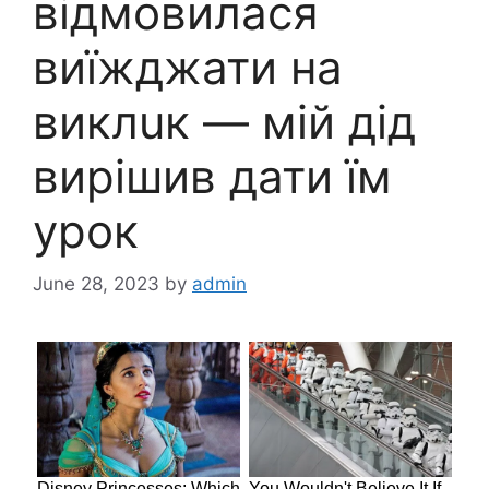
відмовилася
виїжджати на
виклuк — мій дід
вирішив дати їм
урок
June 28, 2023
by
admin