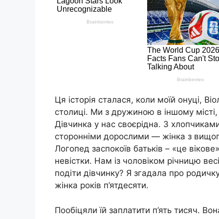
Ця історія сталася, коли моїй онуці, Віо
столиці. Ми з дружиною в іншому місті, а
Дівчинка у нас своєрідна. З хлопчиками
сторонніми дорослими — жінка з вищого
Логопед заспокоїв батьків – «це вікове».
невістки. Нам із чоловіком річницю вес
подіти дівчинку? Я згадала про родичку
жінка років п’ятдесяти.
Пообіцяли їй заплатити п’ять тисяч. В