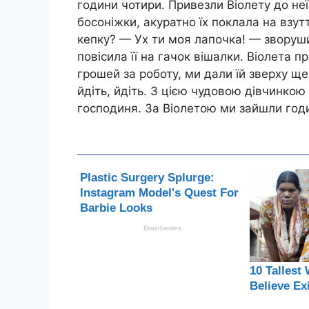
години чотири. Привезли Віолету до неї
босоніжки, акуратно їх поклала на взут
кепку? — Ух ти моя лапочка! — зворуш
повісила її на гачок вішалки. Віолета п
грошей за роботу, ми дали їй зверху щ
йдіть, йдіть. З цією чудовою дівчинкою
господиня. За Віолетою ми зайшли годин