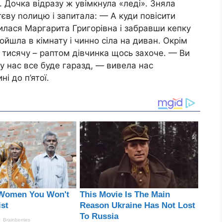
. Дочка відразу ж увімкнула «леді». Зняла
тєву nолицю і запитала: — А куди повісити
илася Маргарита Григорівна і забравши кепку
ройшла в кімнату і чинно сіла на диван. Окрім
е тисячу – раптом дівчинка щось захоче. — Ви
 у нас все буде гаразд, — вивела нас
і до п’ятої.