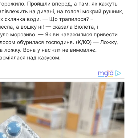
торожило. Пройшли вперед, а там, як кажуть –
апівлежить на дивані, на голові мокрий рушник,
ах склянка води. — Що трапилося? –
сла, а вошку ні! — сказала Віолета, і
 було морозиво. — Як ви наважилися привести
лосом обурилася господиня. (K/KQ) — Ложку,
а ложку. Вона у нас «л» не вимовляє.
засміялася над казусом.