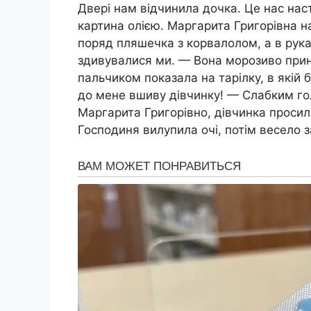
Двері нам відчинила дочка. Це нас нас
картина олією. Маргарита Григорівна н
поряд пляшечка з корвалолом, а в рук
здивувалися ми. — Вона морозиво прине
пальчиком показала на тарілку, в якій
до мене вшиву дівчинку! — Слабким го
Маргарита Григорівно, дівчинка просил
Господиня вилупила очі, потім весело 