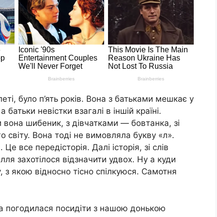
леті, було п’ять років. Вона з батьками мешкає у
 батьки невістки взагалі в іншій країні.
 вона шибеник, з дівчатками — бовтанка, зі
 світу. Вона тоді не вимовляла букву «л».
 Це все передісторія. Далі історія, зі слів
ілля захотілося відзначити удвох. Ну а куди
, з якою відносно тісно спілкуюся. Самотня
она погодилася посидіти з нашою донькою