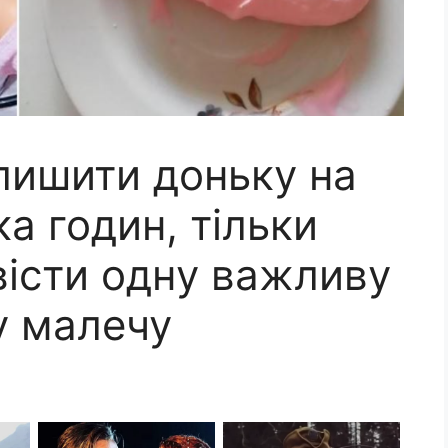
лишити доньку на
ка годин, тільки
вісти однy важливу
у малечу