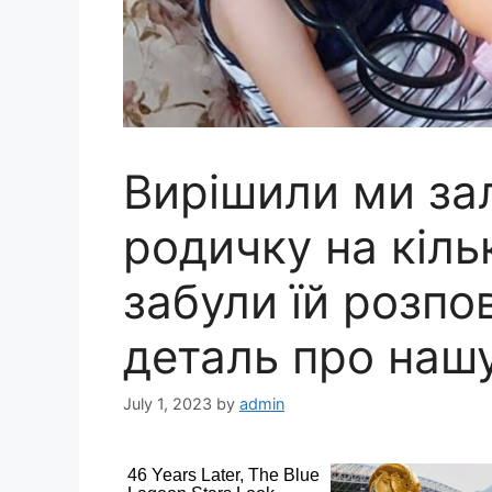
Вирішили ми за
poдичку на кіль
забули їй розпо
деталь про наш
July 1, 2023
by
admin