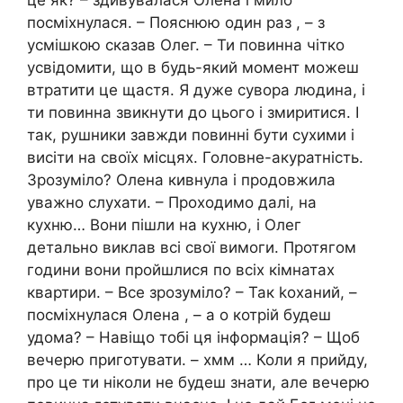
посміхнулася. – Пояснюю один раз , – з
усмішкою сказав Олег. – Ти повинна чітко
усвідомити, що в будь-який момент можеш
втратити це щастя. Я дуже сувора людина, і
ти повинна звикнути до цього і змиритися. І
так, рушники завжди повинні бути сухими і
висіти на своїх місцях. Головне-акуратність.
Зрозуміло? Олена кивнула і продовжила
уважно слухати. – Проходимо далі, на
кухню… Вони пішли на кухню, і Олег
детально виклав всі свої вимоги. Протягом
години вони пройшлися по всіх кімнатах
квартири. – Все зрозуміло? – Так kоханий, –
посміхнулася Олена , – а о котрій будеш
удома? – Навіщо тобі ця інформація? – Щоб
вечерю приготувати. – хмм … Коли я прийду,
про це ти ніколи не будеш знати, але вечерю