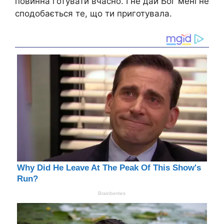
повинна готувати вчасно. І не дай Бог мені не
сподобається те, що ти приготувала.