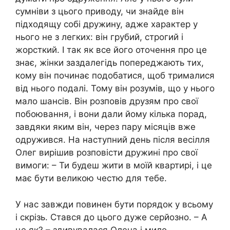
сумніви з цього приводу, чи знайде він
підходящу собі дружину, адже характер у
нього не з легких: він грубий, строгий і
жорсткий. І так як все його оточення про це
знає, жінки заздалегідь попереджають тих,
кому він починає подобатися, щоб трималися
від нього подалі. Тому він розумів, що у нього
мало шансів. Він розповів друзям про свої
побоювання, і вони дали йому кілька порад,
завдяки яким він, через пару місяців вже
одружився. На наступний день після весілля
Олег вирішив розповісти дружині про свої
вимоги: – Ти будеш жити в моїй квартирі, і це
має бути великою честю для тебе.
У нас завжди повинен бути порядок у всьому
і скрізь. Стався до цього дуже серйозно. – А
це як? – здивувалася Олена і мило