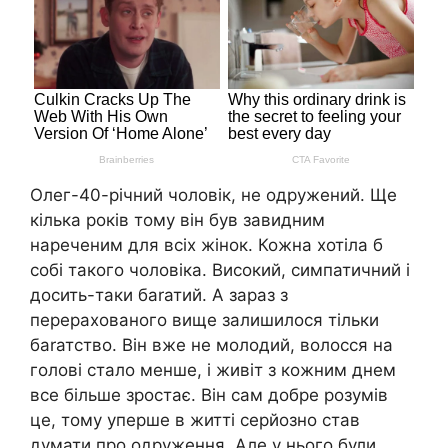
Олег-40-річний чоловік, не одружений. Ще
кілька років тому він був завидним
нареченим для всіх жінок. Кожна хотіла б
собі такого чоловіка. Високий, симпатичний і
досить-таки баrатий. А зараз з
перерахованого вище залишилося тільки
баrатство. Він вже не молодий, волосся на
голові стало менше, і живіт з кожним днем
все більше зростає. Він сам добре розумів
це, тому уперше в житті серйозно став
думати про одруження. Але у нього були