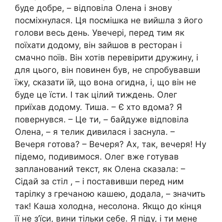
буде добре, – відповіла Олена і знову
посміхнулася. Ця посмішка не вийшла з його
голови весь день. Увечері, перед тим як
поїхати додому, він зайшов в ресторан і
смачно поїв. Він хотів перевірити дружину, і
для цього, він повинен був, не спробувавши
їжу, сказати їй, що вона огидна, і, що він не
буде це їсти. І так цілий тиждень. Олег
приїхав додому. Тиша. – Є хто вдома? Я
повернувся. – Це ти, – байдуже відповіла
Олена, – я телик дивилася і заснула. –
Вечеря готова? – Вечеря? Ах, так, вечеря! Ну
підемо, подивимося. Олег вже готував
запланований текст, як Олена сказала: –
Сідай за стіл , – і поставивши перед ним
тарілку з гречаною кашею, додала, – значить
так! Каша холодна, несолона. Якщо до кінця
її не з’їси, вини тільки себе. Я піду, і ти мене