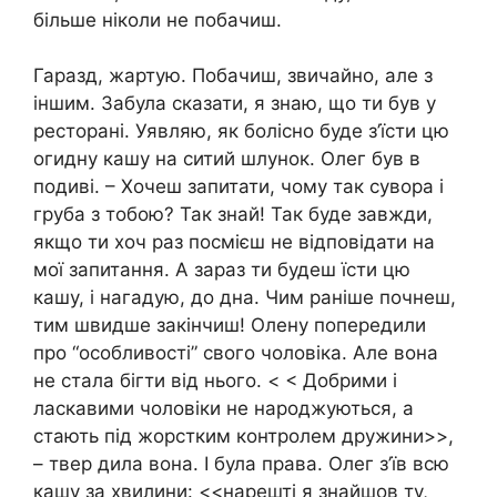
більше ніколи не побачиш.
Гаразд, жартую. Побачиш, звичайно, але з
іншим. Забула сказати, я знаю, що ти був у
ресторані. Уявляю, як болісно буде з’їсти цю
огидну кашу на ситий шлунок. Олег був в
подиві. – Хочеш запитати, чому так сувора і
груба з тобою? Так знай! Так буде завжди,
якщо ти хоч раз посмієш не відповідати на
мої запитання. А зараз ти будеш їсти цю
кашу, і нагадую, до дна. Чим раніше почнеш,
тим швидше закінчиш! Олену попередили
про “особливості” свого чоловіка. Але вона
не стала бігти від нього. < < Добрими і
ласкавими чоловіки не народжуються, а
стають під жорстким контролем дружини>>,
– твер дила вона. І була права. Олег з’їв всю
кашу за хвилини: <<нарешті я знайшов ту,