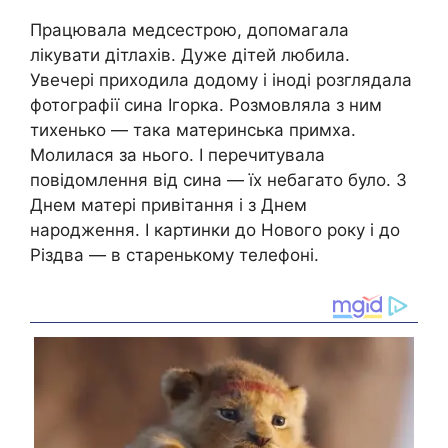
Працювала медсестрою, допомагала
лікувати дітлахів. Дуже дітей любила.
Увечері приходила додому і іноді розглядала
фотографії сина Ігорка. Розмовляла з ним
тихенько — така материнська примха.
Молилася за нього. І перечитувала
повідомлення від сина — їх небагато було. З
Днем матері привітання і з Днем
народження. І картинки до Нового року і до
Різдва — в старенькому телефоні.