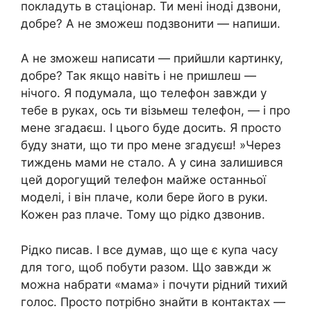
покладуть в стаціонар. Ти мені іноді дзвони,
добре? А не зможеш подзвонити — напиши.
А не зможеш написати — прийшли картинку,
добре? Так якщо навіть і не пришлеш —
нічого. Я подумала, що телефон завжди у
тебе в руках, ось ти візьмеш телефон, — і про
мене згадаєш. І цього буде досить. Я просто
буду знати, що ти про мене згадуєш! »Через
тиждень мами не стало. А у сина залишився
цей дорогущий телефон майже останньої
моделі, і він плаче, коли бере його в руки.
Кожен раз плаче. Тому що рідко дзвонив.
Рідко писав. І все думав, що ще є купа часу
для того, щоб побути разом. Що завжди ж
можна набрати «мама» і почути рідний тихий
голос. Просто потрібно знайти в контактах —