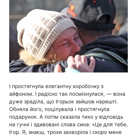
І простягнула елегантну коробочку з
айфоном. І радісно так посміхнулася, — вона
дуже зраділа, що Ігорьок зайшов нарешті.
Обняла його, поцілувала і простягнула
подарунок. А потім сказала тихо у відповідь
на гучні і здивовані слова сина: «Це для тебе,
Ігор. Я, знаєш, трохи захворіла і скоро мене