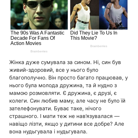
Жінка дуже сумувала за сином. Ні, син був
живий-здоровий, все у нього було
благополучно. Він просто багато працював, у
нього була молода дружина, та й нудно з
мамою розмовляти. Є дружина, є друзі, є
колеги. Син любив маму, але часу не було їй
зателефонувати. Буває таке, нічого
страшного. І мати теж не нав’язувалася —
навіщо лізти, якщо у дитини все добре? Але
вона нудьгувала і нудьгувала.