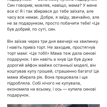
Син говорив; мовляв, навіщо, мама? У мене
все є! Я і так збирався до тебе заїхати, але
часу все немає. Добре, я заїду, звичайно, але
не за подарунком, просто побачити тебе! «Це
був добрий, по суті, син.
Він заїхав через три дня ввечері на хвилинку.
І навіть привіз торт. Не заходив, простягнув
торт мамі: «Це тобі!» Мама теж дала синові
подарунок. І він навіть а хнув Це був дуже
дорогий айфон майже останньої моделі, він
коштував купу грошей, страшенно багато! Це
мама збирала рік. Вона працювала і ще
підробляла. Собі нічого не купувала,
економила на всьому, і ось — купила синові
подарунок.