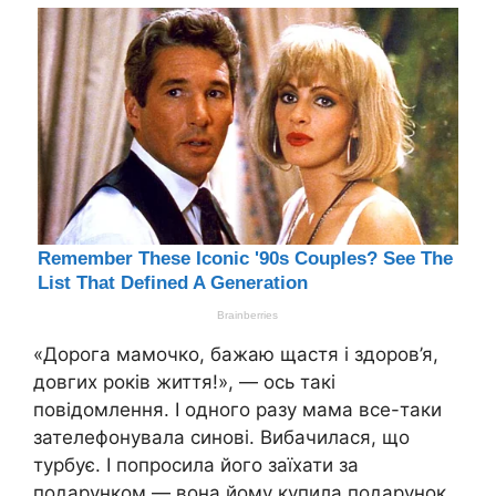
«Дорога мамочко, бажаю щастя і здоров’я,
довгих років життя!», — ось такі
повідомлення. І одного разу мама все-таки
зателефонувала синові. Вибачилася, що
турбує. І попросила його заїхати за
подарунком — вона йому купила подарунок.