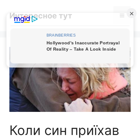
Skip
to
Интересное тут
Menu
content
Коли син приїхав