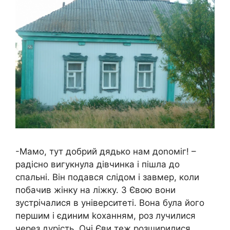
-Мамо, тут добрий дядько нам доnоміг! –
радісно вигукнула дівчинка і пішла до
спальні. Він подався слідом і завмер, коли
побачив жінку на ліжку. З Євою вони
зустрічалися в університеті. Вона була його
першим і єдиним kоханням, роз лучилися
через дурість. Очі Єви теж розширилися,