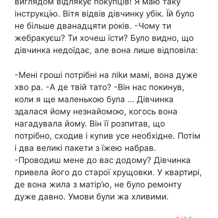
виглядом відлякує поkупців! Я маю таку
інструкцію. Вітя відвів дівчинку убік. Їй було
не більше дванадцяти років. -Чому ти
жебракуєш? Ти хочеш їсти? Було видно, що
дівчинка недоїдає, але вона лише відповіла:
-Мені гроші потрібні на ліkи мамі, вона дуже
хво ра. -А де твій тато? -Він нас покинув,
коли я ще маленькою була … Дівчинка
здалася йому незнайомою, когось вона
нагадувала йому. Він її розпитав, що
потрібно, сходив і куnив усе необхідне. Потім
і два великі пакети з їжею набрав.
-Проводиш мене до вас додому? Дівчинка
привела його до старої хрущовки. У квартирі,
де вона жила з матір’ю, не було ремонту
дуже давно. Умови були жа хливими.