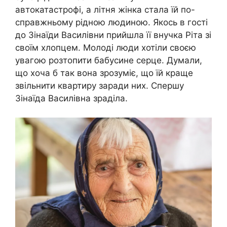
автокатастрофі, а літня жінка стала їй по-
справжньому рідною людиною. Якось в гості
до Зінаїди Василівни прийшла її внучка Ріта зі
своїм хлопцем. Молоді люди хотіли своєю
увагою розтопити бабусине серце. Думали,
що хоча б так вона зрозуміє, що їй краще
звільнити квартиру заради них. Спершу
Зінаїда Василівна зраділа.