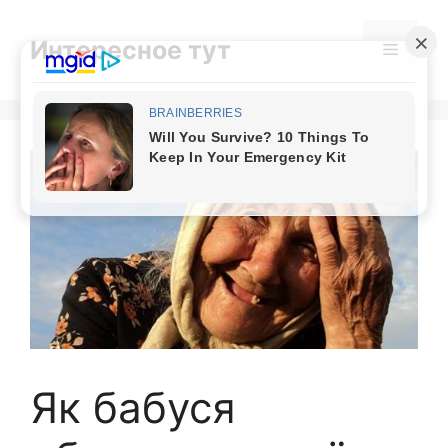
Skip
to
Интересное тут
Menu
content
Як бабуся