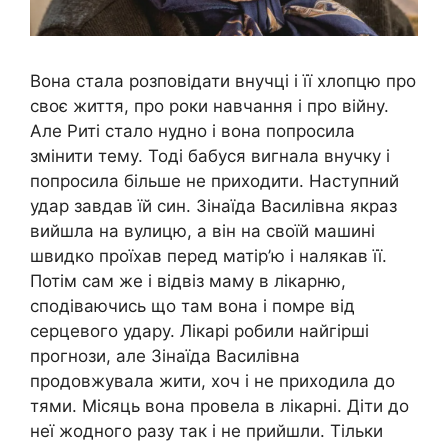
Вона стала розповідати внучці і її хлопцю про
своє життя, про роки навчання і про війну.
Але Риті стало нудно і вона попросила
змінити тему. Тоді бабуся вигнала внучку і
попросила більше не приходити. Наступний
удар завдав їй син. Зінаїда Василівна якраз
вийшла на вулицю, а він на своїй машині
швидко проїхав перед матір’ю і налякав її.
Потім сам же і відвіз маму в лікарню,
сподіваючись що там вона і помре від
серцевого удару. Лікарі робили найгірші
прогнози, але Зінаїда Василівна
продовжувала жити, хоч і не приходила до
тями. Місяць вона провела в лікарні. Діти до
неї жодного разу так і не прийшли. Тільки