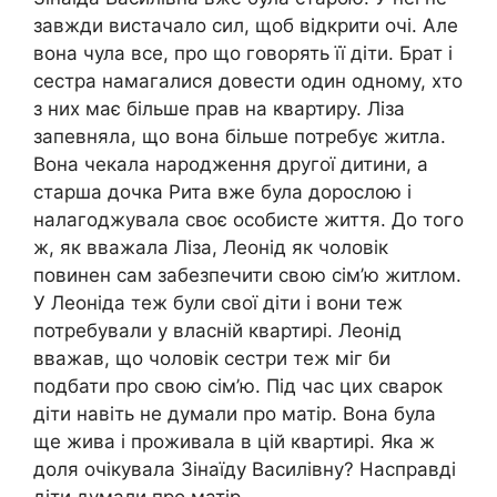
завжди вистачало сил, щоб відкрити очі. Але
вона чула все, про що говорять її діти. Брат і
сестра намагалися довести один одному, хто
з них має більше прав на квартиру. Ліза
запевняла, що вона більше потребує житла.
Вона чекала народження другої дитини, а
старша дочка Рита вже була дорослою і
налагоджувала своє особисте життя. До того
ж, як вважала Ліза, Леонід як чоловік
повинен сам забезпечити свою сім’ю житлом.
У Леоніда теж були свої діти і вони теж
потребували у власній квартирі. Леонід
вважав, що чоловік сестри теж міг би
подбати про свою сім’ю. Під час цих сварок
діти навіть не думали про матір. Вона була
ще жива і проживала в цій квартирі. Яка ж
доля очікувала Зінаїду Василівну? Насправді
діти думали про матір.