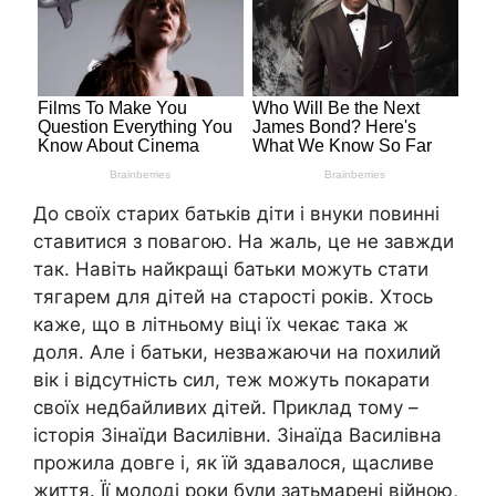
До своїх старих батьків діти і внуки повинні
ставитися з повагою. На жаль, це не завжди
так. Навіть найкращі батьки можуть стати
тягарем для дітей на старості років. Хтось
каже, що в літньому віці їх чекає така ж
доля. Але і батьки, незважаючи на похилий
вік і відсутність сил, теж можуть покарати
своїх недбайливих дітей. Приклад тому –
історія Зінаїди Василівни. Зінаїда Василівна
прожила довге і, як їй здавалося, щасливе
життя. Її молоді роки були затьмарені війною,