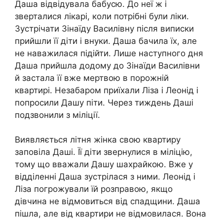
Даша відвідувала бабусю. До неї ж і
зверталися лікарі, коли потрібні були ліки.
Зустрічати Зінаїду Василівну після виписки
прийшли її діти і внуки. Даша бачила їх, але
не наважилася підійти. Лише наступного дня
Даша прийшла додому до Зінаїди Василівни
й застала її вже мертвою в порожній
квартирі. Незабаром приїхали Ліза і Леонід і
попросили Дашу піти. Через тиждень Даші
подзвонили з міліції.
Виявляється літня жінка свою квартиру
заповіла Даші. Її діти звернулися в міліцію,
тому що вважали Дашу шахрайкою. Вже у
відділенні Даша зустрілася з ними. Леонід і
Ліза погрожували їй розправою, якщо
дівчина не відмовиться від спадщини. Даша
пішла, але від квартири не відмовилася. Вона