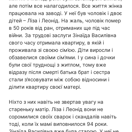
але потім все налагодилося. Все життя жінка
працювала на заводі. У неї був чоловік і двоє
дітей – Ліза і Леонід. На жаль, чоловік помер
в 50 років від ран, отриманих ще під час
війни. За трудові заслуги Зінаїда Василівна
свого часу отримала квартиру, в якій і
проживала зі своєю сім’єю. Діти виросли і
обзавелися своїми сім’ями. І у сина і дочки
були свої труднощі з житлом, тому вже
відразу після смерті батька брат і сестра
стали з’ясовувати між собою відносини і
ділити квартиру своєї матері.
Ніхто з них навіть не звертав увагу на
стареньку матір. Ліза і Леонід вони не
соромилися своїх сварок і скандалів навіть
тоді, коли їх мамі виповнилося 94 роки.
Зінаїда Василівна вже була старою. У неї не