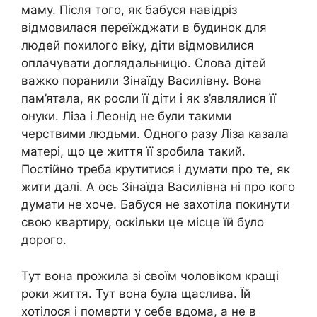
маму. Після того, як бабуся навідріз
відмовилася переїжджати в будинок для
людей похилого віку, діти відмовилися
оплачувати доглядальницю. Слова дітей
важко поранили Зінаїду Василівну. Вона
пам’ятала, як росли її діти і як з’являлися її
онуки. Ліза і Леонід не були такими
черствими людьми. Одного разу Ліза казала
матері, що це життя її зробила такий.
Постійно треба крутитися і думати про те, як
жити далі. А ось Зінаїда Василівна ні про кого
думати не хоче. Бабуся не захотіла покинути
свою квартиру, оскільки це місце їй було
дорого.
Тут вона прожила зі своїм чоловіком кращі
роки життя. Тут вона була щаслива. Їй
хотілося і померти у себе вдома, а не в