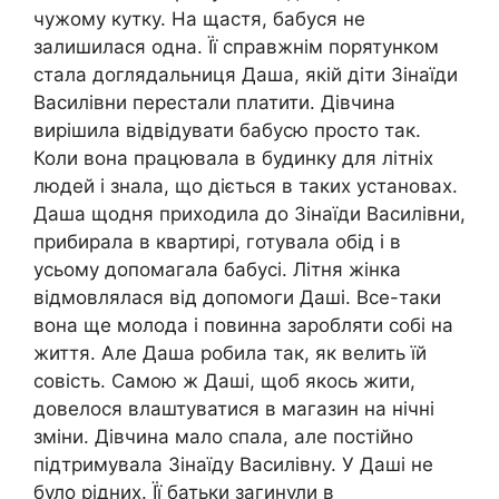
чужому кутку. На щастя, бабуся не
залишилася одна. Її справжнім порятунком
стала доглядальниця Даша, якій діти Зінаїди
Василівни перестали платити. Дівчина
вирішила відвідувати бабусю просто так.
Коли вона працювала в будинку для літніх
людей і знала, що діється в таких установах.
Даша щодня приходила до Зінаїди Василівни,
прибирала в квартирі, готувала обід і в
усьому допомагала бабусі. Літня жінка
відмовлялася від допомоги Даші. Все-таки
вона ще молода і повинна заробляти собі на
життя. Але Даша робила так, як велить їй
совість. Самою ж Даші, щоб якось жити,
довелося влаштуватися в магазин на нічні
зміни. Дівчина мало спала, але постійно
підтримувала Зінаїду Василівну. У Даші не
було рідних. Її батьки загинули в