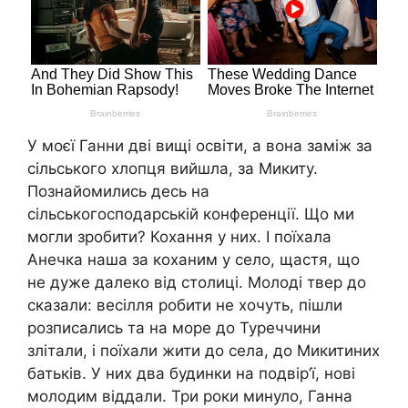
У моєї Ганни дві вищі освіти, а вона заміж за
сільського хлопця вийшла, за Микиту.
Познайомились десь на
сільськогосподарській конференції. Що ми
могли зробити? Кохання у них. І поїхала
Анечка наша за коханим у село, щастя, що
не дуже далеко від столиці. Молоді твер до
сказали: весілля робити не хочуть, пішли
розписались та на море до Туреччини
злітали, і поїхали жити до села, до Микитиних
батьків. У них два будинки на подвір’ї, нові
молодим віддали. Три роки минуло, Ганна