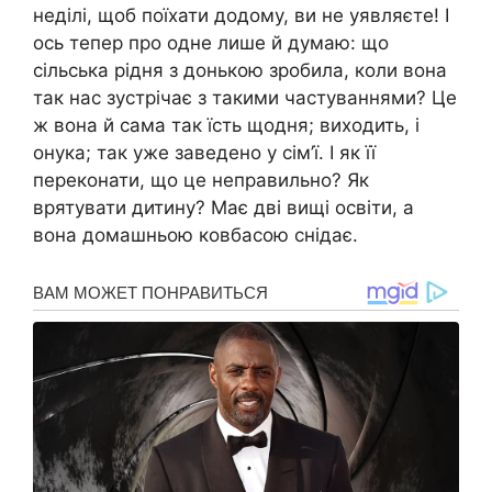
неділі, щоб поїхати додому, ви не уявляєте! І
ось тепер про одне лише й думаю: що
сільська рідня з донькою зробила, коли вона
так нас зустрічає з такими частуваннями? Це
ж вона й сама так їсть щодня; виходить, і
онука; так уже заведено у сім’ї. І як її
переконати, що це неправильно? Як
врятувати дитину? Має дві вищі освіти, а
вона домашньою ковбасою снідає.