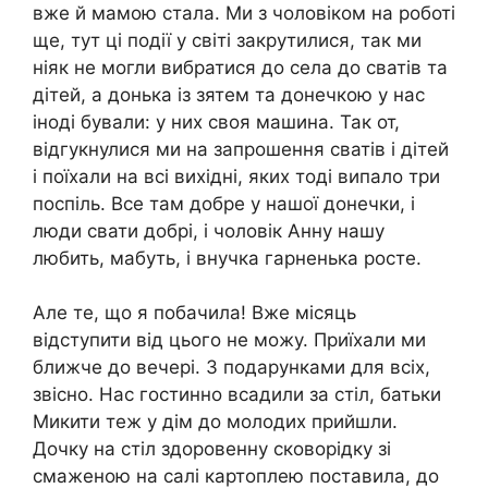
вже й мамою стала. Ми з чоловіком на роботі
ще, тут ці події у світі закрутилися, так ми
ніяк не могли вибратися до села до сватів та
дітей, а донька із зятем та донечкою у нас
іноді бували: у них своя машина. Так от,
відгукнулися ми на запрошення сватів і дітей
і поїхали на всі вихідні, яких тоді випало три
поспіль. Все там добре у нашої донечки, і
люди свати добрі, і чоловік Анну нашу
любить, мабуть, і внучка гарненька росте.
Але те, що я побачила! Вже місяць
відступити від цього не можу. Приїхали ми
ближче до вечері. З подарунками для всіх,
звісно. Нас гостинно всадили за стіл, батьки
Микити теж у дім до молодих прийшли.
Дочку на стіл здоровенну сковорідку зі
смаженою на салі картоплею поставила, до