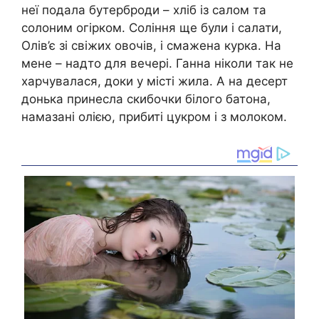
неї подала бутерброди – хліб із салом та
солоним огірком. Соління ще були і салати,
Олів’є зі свіжих овочів, і смажена курка. На
мене – надто для вечері. Ганна ніколи так не
харчувалася, доки у місті жила. А на десерт
донька принесла скибочки білого батона,
намазані олією, прибиті цукром і з молоком.