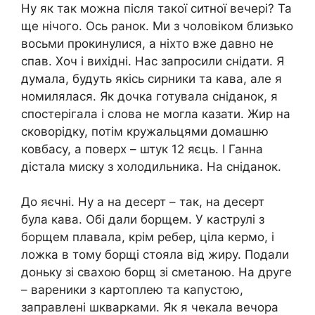
Ну як так можна після такої ситної вечері? Та
ще нічого. Ось ранок. Ми з чоловіком близько
восьми прокинулися, а ніхто вже давно не
спав. Хоч і вихідні. Нас запросили снідати. Я
думала, будуть якісь сирники та кава, але я
номилялася. Як дочка готувала сніданок, я
спостерігала і слова не могла казати. Жир на
сковорідку, потім кружальцями домашню
ковбасу, а поверх – штук 12 яєць. І Ганна
дістала миску з холодильника. На сніданок.
До яєчні. Ну а на десерт – так, на десерт
була кава. Обі дали борщем. У каструлі з
борщем плавала, крім ребер, ціла кермо, і
ложка в тому борщі стояла від жиру. Подали
доньку зі свахою борщ зі сметаною. На друге
– вареники з картоплею та капустою,
заправлені шкварками. Як я чекала вечора