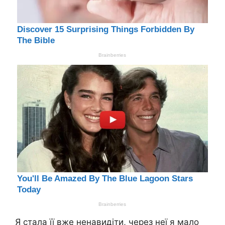
Я стала її вже нeнавидіти, чеpез неї я мало