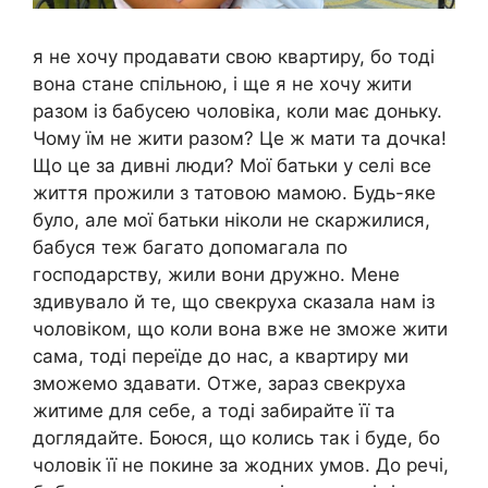
я не хочу продавати свою квартиру, бо тоді
вона стане спільною, і ще я не хочу жити
разом із бабусею чоловіка, коли має доньку.
Чому їм не жити разом? Це ж мати та дочка!
Що це за дивні люди? Мої батьки у селі все
життя прожили з татовою мамою. Будь-яке
було, але мої батьки ніколи не скаржилися,
бабуся теж багато допомагала по
господарству, жили вони дружно. Мене
здивувало й те, що свекруха сказала нам із
чоловіком, що коли вона вже не зможе жити
сама, тоді переїде до нас, а квартиру ми
зможемо здавати. Отже, зараз свекруха
житиме для себе, а тоді забирайте її та
доглядайте. Боюся, що колись так і буде, бо
чоловік її не покине за жодних умов. До речі,