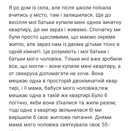
Я ро дом із села, але після школи поїхала
вчитись у місто, там і залишилася. Ще до
весілля мої батьки купили мені однок імнатну
квартиру, де ми зараз і живемо. Спочатку ми
були просто щасливими, що маємо окреме
житло, але зараз нам із двома дітьми тісно в
одній кімнаті. Це розуміють і мої батьки і
батьки мого чоловіка. Тільки мої вже зробили
все, що могли – вони купили мені квартиру, а
от свекруха допомагати не хоче. Вона
мешкає одна в просторій двокімнатній квар
тирі, і її мама, бабуся мого чоловіка,теж
мешкає одна в такій же квартирі.Було б
логічно, якби вони з’їхалися та жили разом;
тоді одна з квартир звільнилася бі ми
вирішили б своє житлове питання. Днями
мама мого чоловіка святкувала своє 55-