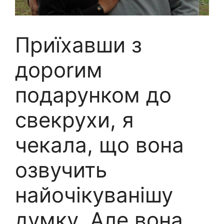
Приїхавши з
дороrим
подарунком до
свекрухи, я
чекала, що вона
озвучить
найочікуванішу
думку. Але вона