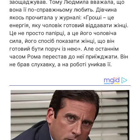
заощаджував. Тому Людмила вважала, що
вона її по-справжньому любить. Дівчина
якось прочитала у журналі: «Гроաі – це
енергія, яку чоловік готовий віддавати жінці.
Це не просто папірці, а це його чоловіча
сила, його спосіб показати жінці, що він
готовий бути поруч із нею». Але останнім
часом Рома перестав до неї приїжджати. Він
не брав слухавку, а на роботі униkав її.