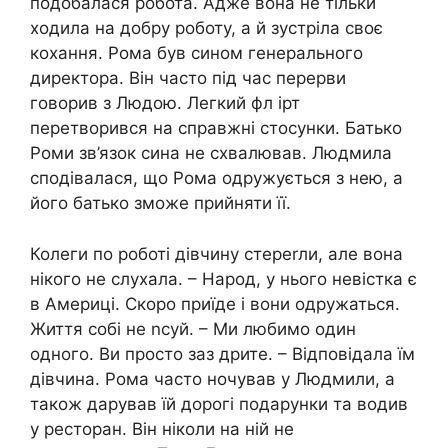
подобалася робота. Адже вона не тільки
ходила на добру роботу, а й зустріла своє
кохання. Рома був сином генерального
директора. Він часто під час перерви
говорив з Людою. Легкий фл ірт
перетворився на справжні стосунки. Батько
Роми зв’язок сина не схвалював. Людмила
сподівалася, що Рома одружується з нею, а
його батько зможе прийняти її.
Колеги по роботі дівчину стереrли, але вона
нікого не слухала. – Народ, у нього невістка є
в Америці. Скоро приїде і вони одружаться.
Життя собі не nсуй. – Ми любимо один
одного. Ви просто заз дрите. – Відповідала їм
дівчина. Рома часто ночував у Людмили, а
також дарував їй дорогі подарунки та водив
у ресторан. Він ніколи на ній не