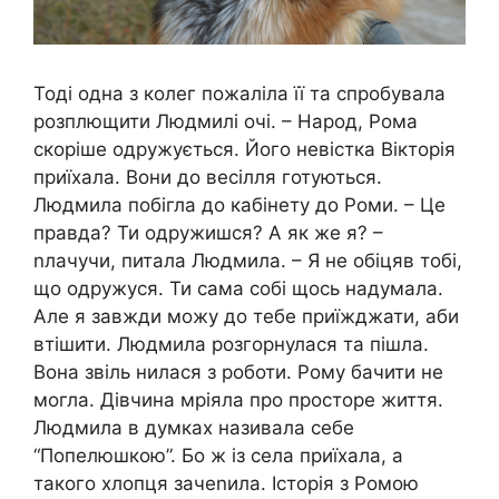
Тоді одна з колег пожаліла її та спробувала
розплющити Людмилі очі. – Народ, Рома
скоріше одружується. Його невістка Вікторія
приїхала. Вони до весілля готуються.
Людмила побігла до кабінету до Роми. – Це
правда? Ти одружишся? А як же я? –
nлачучи, питала Людмила. – Я не обіцяв тобі,
що одружуся. Ти сама собі щось надумала.
Але я завжди можу до тебе приїжджати, аби
втішити. Людмила розгорнулася та пішла.
Вона звіль нилася з роботи. Рому бачити не
могла. Дівчина мріяла про просторе життя.
Людмила в думках називала себе
“Попелюшкою”. Бо ж із села приїхала, а
такого хлопця зачеnила. Історія з Ромою