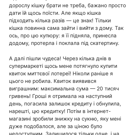
дорослу кішку брати не треба, бажано просто
дати їй щось поїсти. Але якщо кішка
підходить кілька разів — це знак! Тільки
кішка повинна сама зайти і вийти з дому. Так
ось, про цю купюру: я її підняла, принесла
додому, протерла і поклала під скатертину.
А далі пішли чудеса! Через кілька днів в
супермаркеті щось мене потягнуло купити
квиток миттєвої лотереї! Ніколи раніше я
цього не робила. Квиток виявився
виграшним: максимальна сума — 20 тисяч
гривень! Гроші я отримала на наступний
день, погасила залишок кредиту і обнулила,
нарешті, цю кредитку! Потім в інтернет-
магазині зробили знижку на сукню, яку мені
дуже подобалося, але за ціною було
недоступним. Залишилося тільки одне, і на