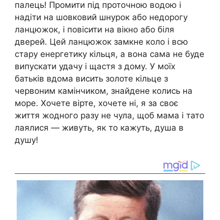
палець! Промити під проточною водою і
надіти на шовковий шнурок або недорогу
ланцюжок, і повісити на вікно або біля
дверей. Цей ланцюжок замкне коло і всю
стару енергетику кільця, а вона сама не буде
випускати удачу і щастя з дому. У моїх
батьків вдома висить золоте кільце з
червоним камінчиком, знайдене колись на
море. Хочете вірте, хочете ні, я за своє
життя жодного разу не чула, щоб мама і тато
лаялися — живуть, як то кажуть, душа в
душу!