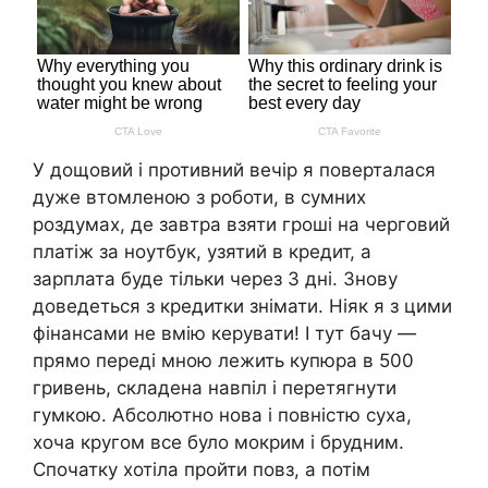
У дощовий і противний вечір я поверталася
дуже втомленою з роботи, в сумних
роздумах, де завтра взяти гроші на черговий
платіж за ноутбук, узятий в кредит, а
зарплата буде тільки через 3 дні. Знову
доведеться з кредитки знімати. Ніяк я з цими
фінансами не вмію керувати! І тут бачу —
прямо переді мною лежить купюра в 500
гривень, складена навпіл і перетягнути
гумкою. Абсолютно нова і повністю суха,
хоча кругом все було мокрим і брудним.
Спочатку хотіла пройти повз, а потім