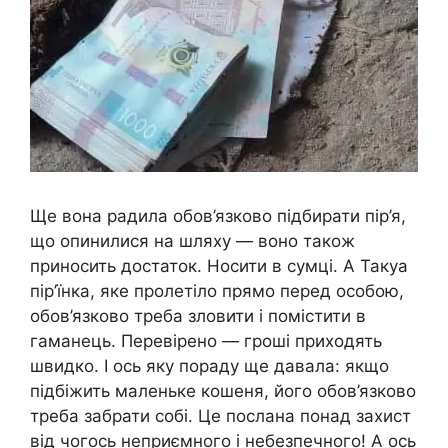
Ще вона радила обов’язково підбирати пір’я,
що опинилися на шляху — воно також
приносить достаток. Носити в сумці. А Такуа
пір’їнка, яке пролетіло прямо перед особою,
обов’язково треба зловити і помістити в
гаманець. Перевірено — гроші приходять
швидко. І ось яку пораду ще давала: якщо
підбіжить маленьке кошеня, його обов’язково
треба забрати собі. Це послана понад захист
від чогось неприємного і небезпечного! А ось