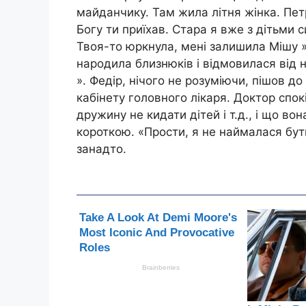
майданчику. Там жила літня жінка. Петр
Богу ти приїхав. Стара я вже з дітьми с
Твоя-то юркнула, мені залишила Мішу »
народила близнюків і відмовилася від н
». Федір, нічого не розуміючи, пішов д
кабінету головного лікаря. Доктор спок
дружину не кидати дітей і т.д., і що в
короткою. «Прости, я не наймалася бути
занадто.