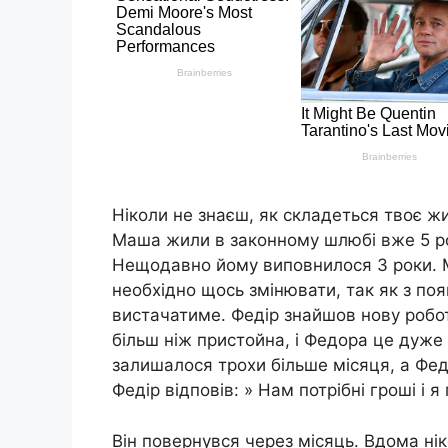
Ніколи не знаєш, як складеться твоє ж
Маша жили в законному шлюбі вже 5 рок
Нещодавно йому виповнилося 3 роки. М
необхідно щось змінювати, так як з по
вистачатиме. Федір знайшов нову роботу
більш ніж пристойна, і Федора це дуже
залишалося трохи більше місяця, а Фед
Федір відповів: » Нам потрібні гроші і я 
Він повернувся через місяць. Вдома нік