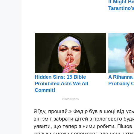
Я їду, прощай.» Федір був в шоці від у
він зміг забрати дітей з пологового буд
уявити, що тепер з ними робити. Пішов 
скільки зможу допоможу, але няньчити 