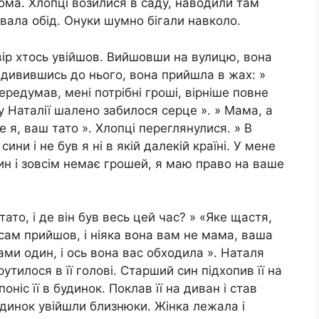
 вдома. Хлопці возилися в саду, наводили там
увала обід. Онуки шумно бігали навколо.
двір хтось увійшов. Вийшовши на вулицю, вона
идивившись до нього, вона прийшла в жах: »
ередумав, мені потрібні гроші, вірніше повне
 у Наталії шалено забилося серце ». » Мама, а
це я, ваш тато ». Хлопці переглянулися. » В
сини і не був я ні в якій далекій країні. У мене
дин і зовсім немає грошей, я маю право на ваше
ато, і де він був весь цей час? » «Яке щастя,
 сам прийшов, і ніяка вона вам не мама, ваша
ами один, і ось вона вас обходила ». Наталя
утилося в її голові. Старший син підхопив її на
оніс її в будинок. Поклав її на диван і став
будинок увійшли близнюки. Жінка лежала і