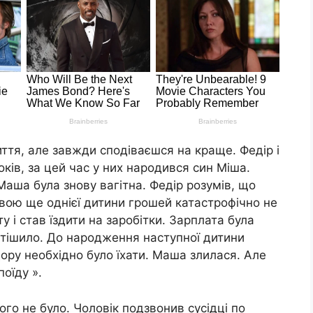
иття, але завжди сподіваєшся на краще. Федір і
ів, за цей час у них народився син Міша.
аша була знову вагітна. Федір розумів, що
явою ще однієї дитини грошей катастрофічно не
 і став їздити на заробітки. Зарплата була
 тішило. До народження наступної дитини
ору необхідно було їхати. Маша злилася. Але
поїду ».
ого не було. Чоловік подзвонив сусідці по