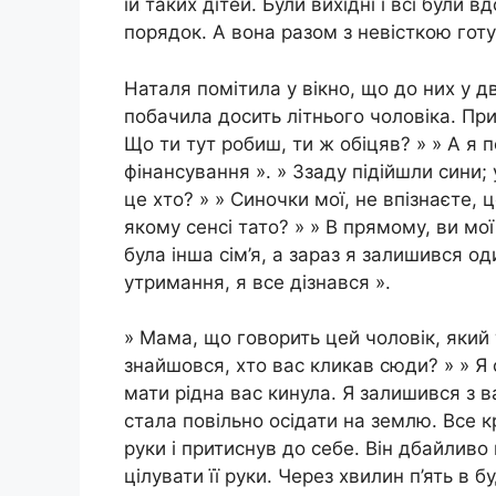
їй таких дітей. Були вихідні і всі були
порядок. А вона разом з невісткою гот
Наталя помітила у вікно, що до них у 
побачила досить літнього чоловіка. Пр
Що ти тут робиш, ти ж обіцяв? » » А я п
фінансування ». » Ззаду підійшли сини;
це хто? » » Синочки мої, не впізнаєте, 
якому сенсі тато? » » В прямому, ви мої 
була інша сім’я, а зараз я залишився о
утримання, я все дізнався ».
» Мама, що говорить цей чоловік, який т
знайшовся, хто вас кликав сюди? » » Я
мати рідна вас кинула. Я залишився з в
стала повільно осідати на землю. Все кр
руки і притиснув до себе. Він дбайливо п
цілувати її руки. Через хвилин п’ять в 