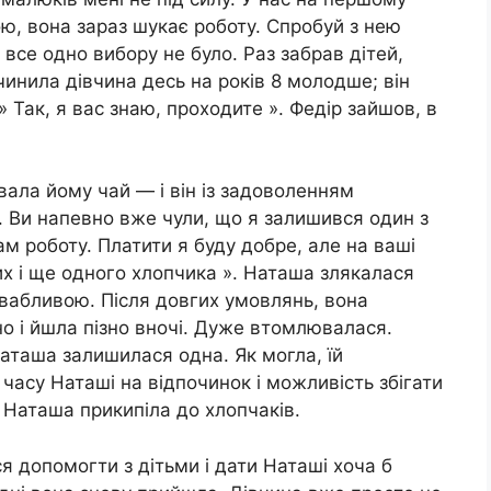
ою, вона зараз шукає роботу. Спробуй з нею
 все одно вибору не було. Раз забрав дітей,
чинила дівчина десь на років 8 молодше; він
» Так, я вас знаю, проходите ». Федір зайшов, в
ала йому чай — і він із задоволенням
і. Ви напевно вже чули, що я залишився один з
м роботу. Платити я буду добре, але на ваші
х і ще одного хлопчика ». Наташа злякалася
ивабливою. Після довгих умовлянь, вона
о і йшла пізно вночі. Дуже втомлювалася.
Наташа залишилася одна. Як могла, їй
часу Наташі на відпочинок і можливість збігати
о Наташа прикипіла до хлопчаків.
я допомогти з дітьми і дати Наташі хоча б