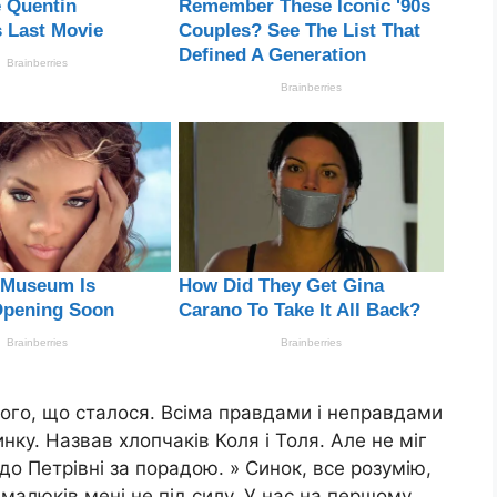
сього, що сталося. Всіма правдами і неправдами
инку. Назвав хлопчаків Коля і Толя. Але не міг
до Петрівні за порадою. » Синок, все розумію,
малюків мені не під силу. У нас на першому