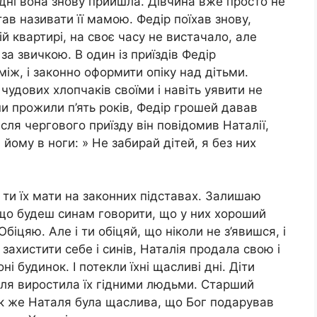
дні вона знову прийшла. Дівчина вже просто не
ав називати її мамою. Федір поїхав знову,
й квартирі, на своє часу не вистачало, але
за звичкою. В один із приїздів Федір
між, і законно оформити опіку над дітьми.
удових хлопчаків своїми і навіть уявити не
они прожили п’ять років, Федір грошей давав
сля чергового приїзду він повідомив Наталії,
 йому в ноги: » Не забирай дітей, я без них
, ти їх мати на законних підставах. Залишаю
 що будеш синам говорити, що у них хороший
Обіцяю. Але і ти обіцяй, що ніколи не з’явишся, і
б захистити себе і синів, Наталія продала свою і
і будинок. І потекли їхні щасливі дні. Діти
аля виростила їх гідними людьми. Старший
Як же Наталя була щаслива, що Бог подарував