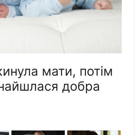
кинула мати, потім
знайшлася добра