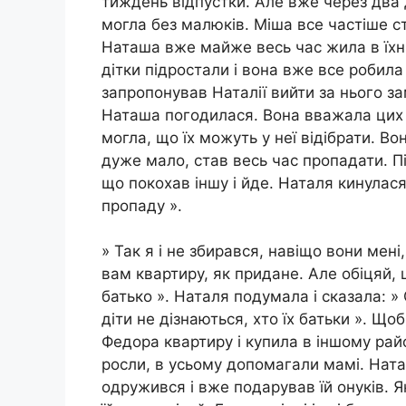
тиждень відпустки. Але вже через два 
могла без малюків. Міша все частіше ст
Наташа вже майже весь час жила в їхні
дітки підростали і вона вже все робила 
запропонував Наталії вийти за нього за
Наташа погодилася. Вона вважала цих ч
могла, що їх можуть у неї відібрати. В
дуже мало, став весь час пропадати. Пі
що покохав іншу і йде. Наталя кинулася
пропаду ».
» Так я і не збирався, навіщо вони мені
вам квартиру, як придане. Але обіцяй,
батько ». Наталя подумала і сказала: » 
діти не дізнаються, хто їх батьки ». Що
Федора квартиру і купила в іншому район
росли, в усьому допомагали мамі. Нат
одружився і вже подарував їй онуків. 