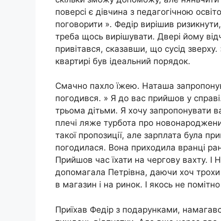
поверсі є дівчина з педагогічною освіт
поговорити ». Федір вирішив ризикнути,
треба щось вирішувати. Двері йому від
привітався, сказавши, що сусід зверху. 
квартирі був ідеальний порядок.
Смачно пахло їжею. Наташа запропонув
погодився. » Я до вас прийшов у справ
трьома дітьми. Я хочу запропонувати ва
плечі ляже турбота про новонароджени
такої пропозиції, але зарплата була пр
погодилася. Вона приходила вранці ран
Прийшов час їхати на чергову вахту. І 
допомагала Петрівна, даючи хоч трохи 
в магазин і на ринок. І якось не помітн
Приїхав Федір з подарунками, намагавс