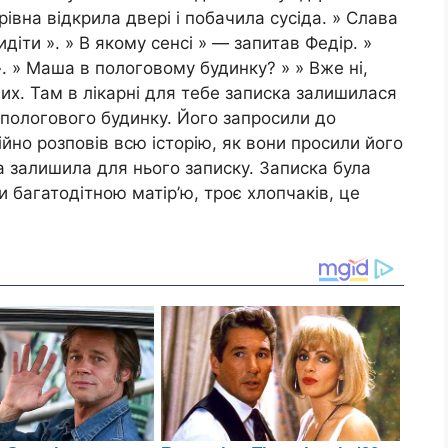
івна відкрила двері і побачила сусіда. » Слава
идіти ». » В якому сенсі » — запитав Федір. »
. » Маша в пологовому будинку? » » Вже ні,
их. Там в лікарні для тебе записка залишилася
о пологового будинку. Його запросили до
ійно розповів всю історію, як вони просили його
она залишила для нього записку. Записка була
 багатодітною матір’ю, троє хлопчаків, це