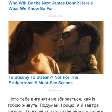
Ніхто тебе виганяти не збирається, хай із
тобою живуть. Подумай, Грицю, я й завтра
загляну. Григорій справді залишився у задумі