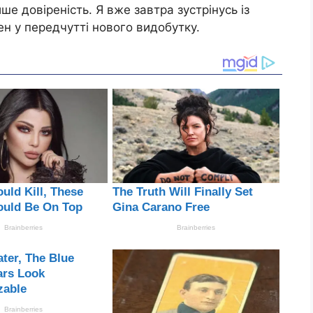
ише довіреність. Я вже завтра зустрінусь із
н у передчутті нового видобутку.