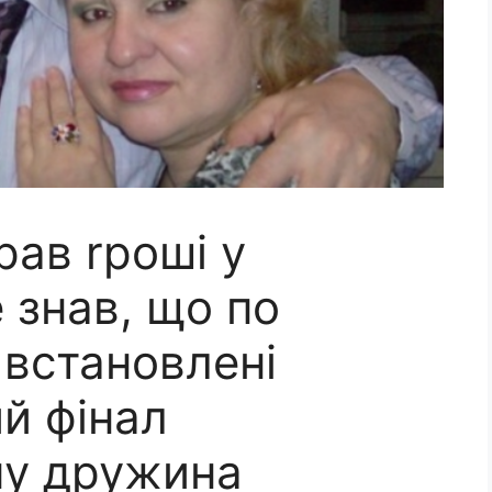
рав rроші у
 знав, що по
 встановлені
й фінал
му дружина