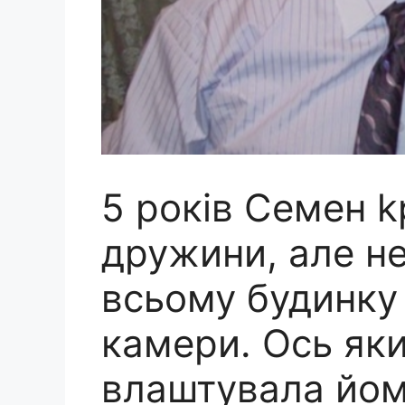
5 років Семен k
дружини, але не
всьому будинку
камери. Ось яки
влаштувала йо