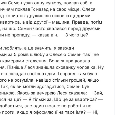
ьки Семен узяв одну купюру, поклав собі в
личчям поклав їх назад на своє місце. Олеся
д колиաніх дружин він пішов із щедрими
квартира, а від другої – машина. Правда, потім
є, на що. Семен часто хвалився перед друзями
и не пропаду, — казав він. — З чого це?
ки люблять, а це значить, я завжди
ьки за 5 років шлюбу з Олесею Семен так і не
ана камерами стеження. Вона ж працювала
я. Пізніше Леся знайшла схованку чоловіка. Ну
ін складає свої знахідки. І справді там було
ого не розуміла, навіщо стільки грошей, якщо
 Так, як ви могли здогадатися, Семен був
енькою. Якось за вечерею Леся сказала: — Зай,
шся на це? — Я тільки за. Що це за квартира? —
добається, але один нюанс: по роботі я не
проти, якщо я оформлю її на твоє ім’я? — Ні,