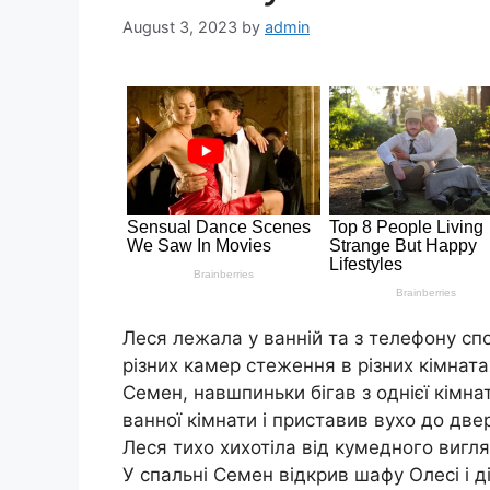
August 3, 2023
by
admin
Леся лежала у ванній та з телефону спо
різних камер стеження в різних кімната
Семен, навшпиньки бігав з однієї кімна
ванної кімнати і приставив вухо до дв
Леся тихо хихотіла від кумедного вигля
У спальні Семен відкрив шафу Олесі і ді