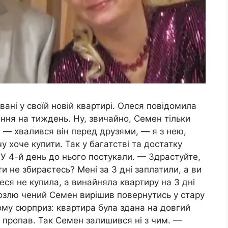
ні у своїй новій квартирі. Олеся повідомила
ення на тиждень. Ну, звичайно, Семен тільки
, — хвалився він перед друзями, — я з нею,
у хоче купити. Так у багатстві та достатку
 У 4-й день до нього постукали. — Здрастуйте,
 не збираєтесь? Мені за 3 дні заплатили, а ви
еся не купила, а винайняла квартиру на 3 дні
 Розлю чений Семен вирішив повернутись у стару
ому сюрприз: квартира була здана на довгий
д пропав. Так Семен залишився ні з чим. —