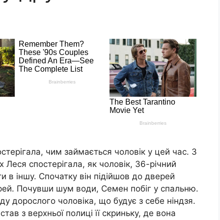
стерігала, чим займається чоловік у цей час. З
х Леся спостерігала, як чоловік, 36-річний
ти в іншу. Спочатку він підійшов до дверей
ерей. Почувши шум води, Семен побіг у спальню.
ду дорослого чоловіка, що будує з себе ніндзя.
став з верхньої полиці її скриньку, де вона