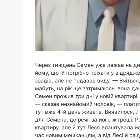
Через тиждень Семен уже лежав на дива
йому, що їй потрібно поїхати у відрядж
зрадів, але не подавав виду. — Вчіться
мабуть, на рік ще затримаюсь, вона дач
Семен прожив три дні у новій квартирі.
— сказав незнайомий чоловік, — платити
тут вже 4-й день живете. Виявилося, Л
для Семена, до речі, за його ж rроші.
квартиру, але й тут Леся влаштувала й
час новим мешканцям, а від Лесі й слі