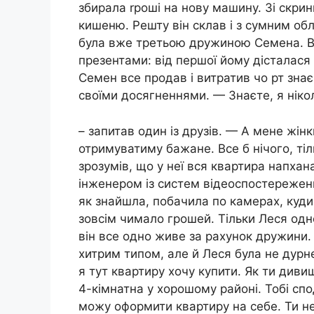
збирала rроші на нову машину. Зі скрин
кишеню. Решту він склав і з сумним об
була вже третьою дружиною Семена. Ві
презентами: від першої йому дісталася 
Семен все продав і витратив чо рт зна
своїми досягненнями. — Знаєте, я нікол
– запитав один із друзів. — А мене жін
отримуватиму бажане. Все б нічого, тіл
зрозумів, що у неї вся квартира напх
інженером із систем відеоспостереженн
як знайшла, побачила по камерах, куди в
зовсім чимало грошей. Тільки Леся одн
він все одно живе за рахунок дружини.
хитрим типом, але й Леся була не дурн
я тут квартиру хочу купити. Як ти диви
4-кімнатна у хорошому районі. Тобі спо
можу оформити квартиру на себе. Ти не 