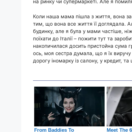
на ринку чи супермаркеті. Але я поми
Коли наша мама пішла з життя, вона за
тим, що вона все життя її доглядала. А
будинку, але я була у мами частіше, ні
поїхати до Італії – пожити тут та зароб
накопичилася досить пристойна сума г
ось, моя сестра думала, що я їх вируч
дорогу іномарку із салону, у кредит, та 