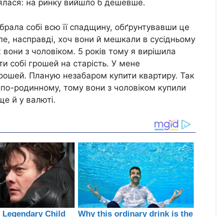
лялася: на ринку вийшло б дешевше.
брала собі всю її спадщину, обґрунтувавши це
ле, насправді, хоч вони й мешкали в сусідньому
ж вони з чоловіком. 5 років тому я вирішила
ити собі грошей на старість. У мене
рошей. Планую незабаром купити квартиру. Так
у по-родинному, тому вони з чоловіком купили
ще й у валюті.