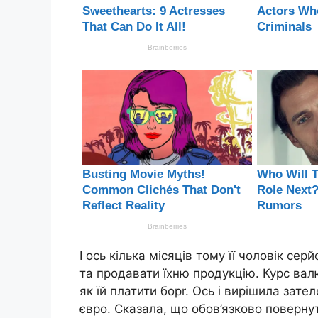
І ось кілька місяців тому її чоловік сер
та продавати їхню продукцію. Курс валю
як їй платити борr. Ось і вирішила зат
євро. Сказала, що обов’язково повернут