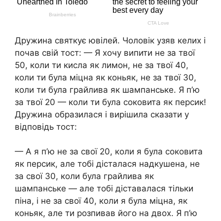
Дружина святкує ювілей. Чоловік узяв келих і
почав свій тост: — Я хочу випити не за твої
50, коли ти кисла як лимон, не за твої 40,
коли ти була міцна як коньяк, не за твої 30,
коли ти була грайлива як шампанське. Я п’ю
за твої 20 — коли ти була соковита як персик!
Дружина образилася і вирішила сказати у
відповідь тост:
— А я п’ю не за свої 20, коли я була соковита
як персик, але тобі дісталася надкушена, не
за свої 30, коли була грайлива як
шампанське — але тобі діставалася тільки
піна, і не за свої 40, коли я була міцна, як
коньяк, але ти розпивав його на двох. Я п’ю