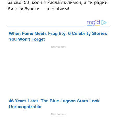
за свої 50, коли я кисла як лимон, а ти радий
би спробувати — але нічим!