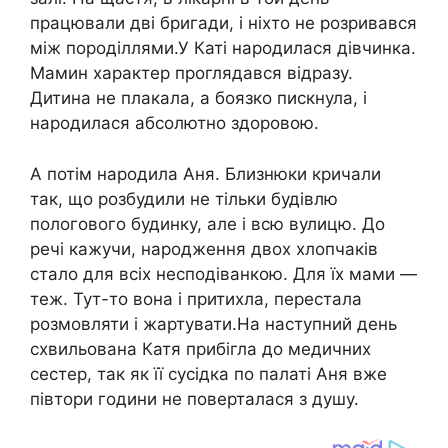
працювали дві бригади, і ніхто не розривався
між породіллями.У Каті народилася дівчинка.
Мамин характер проглядався відразу.
Дитина не плакала, а боязко пискнула, і
народилася абсолютно здоровою.
А потім народила Аня. Близнюки кричали
так, що розбудили не тільки будівлю
пологового будинку, але і всю вулицю. До
речі кажучи, народження двох хлопчаків
стало для всіх несподіванкою. Для їх мами —
теж. Тут-то вона і притихла, перестала
розмовляти і жартувати.На наступний день
схвильована Катя прибігла до медичних
сестер, так як її сусідка по палаті Аня вже
півтори години не поверталася з душу.