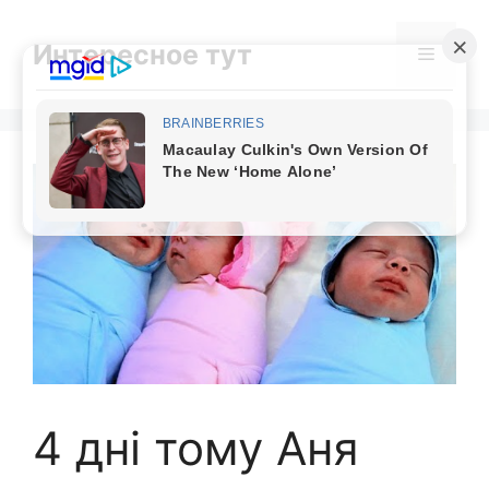
Skip
to
Интересное тут
Menu
content
4 дні тому Аня