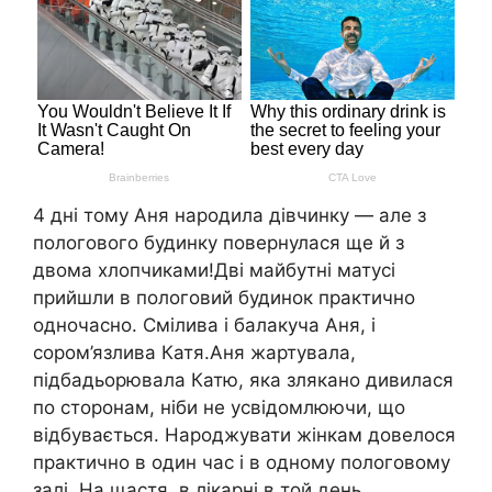
4 дні тому Аня народила дівчинку — але з
пологового будинку повернулася ще й з
двома хлопчиками!Дві майбутні матусі
прийшли в пологовий будинок практично
одночасно. Смілива і балакуча Аня, і
сором’язлива Катя.Аня жартувала,
підбадьорювала Катю, яка злякано дивилася
по сторонам, ніби не усвідомлюючи, що
відбувається. Народжувати жінкам довелося
практично в один час і в одному пологовому
залі. На щастя, в лікарні в той день