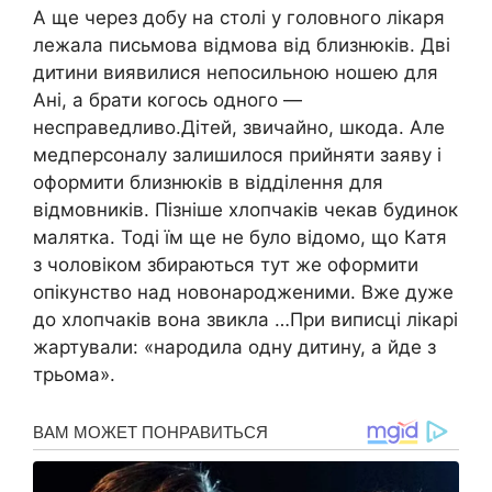
А ще через добу на столі у головного лікаря
лежала письмова відмова від близнюків. Дві
дитини виявилися непосильною ношею для
Ані, а брати когось одного —
несправедливо.Дітей, звичайно, шкода. Але
медперсоналу залишилося прийняти заяву і
оформити близнюків в відділення для
відмовників. Пізніше хлопчаків чекав будинок
малятка. Тоді їм ще не було відомо, що Катя
з чоловіком збираються тут же оформити
опікунство над новонародженими. Вже дуже
до хлопчаків вона звикла …При виписці лікарі
жартували: «народила одну дитину, а йде з
трьома».