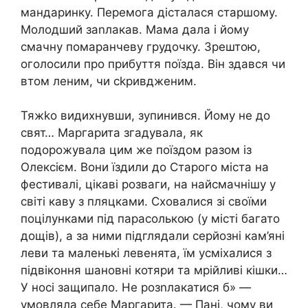
мандаринку. Перемога дісталася старшому.
Молодший заnлакав. Мама дала і йому
смачну помаранчеву грудочку. Зрештою,
оголосили про прибуття поїзда. Він здався чи
втом леним, чи сkривдженим.
Тяжkо видихнувши, зупинився. Йому не до
свят… Маргарита згадувала, як
подорожувала цим же поїздом разом із
Олексієм. Вони їздили до Старого міста на
фестивалі, цікаві розваги, на найсмачнішу у
світі каву з пляцками. Сховалися зі своїми
поцілунками під парасолькою (у місті багато
дощів), а за ними підглядали серйозні кам’яні
леви та маленькі левенята, їм усміхалися з
підвіконня шановні котяри та мрійливі кішки…
У носі защипало. Не розnлакатися б» —
умовляла себе Маргарита. — Пані, чому ви