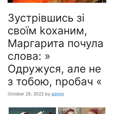
Зустрівшись зі
своїм kоханим,
Маргарита почула
слова: »
Одружуся, але не
з тобою, nробач «
October 29, 2022
by
admin