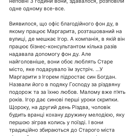
неповні 3 години вони, здавалося, розповіли
одне одному все-все.
Виявилося, що офіс блаrодійного фон ду, в
якому працює Маргарита, розташований на
вулиці, де мешкає Ігор. А компанія, в якій він
працює бізнес-консультантом кілька разів
надавала доnомогу фон ду. Але
найголовніше, вони обоє люблять Старе
місто, яке подарувало їм зустріч. …У
Маргарити з Ігорем підростає син Богдан.
Назвали його в подяку Госnоду за різдвяну
подорож та за їхню любов. Малому вже п’ять
років. Ігор дає синові перші уроки скрипки.
Щороку, на другий день Різдва, чоловік
будить вранці кохану дружину мелодією, яку
першою зіграв колись у поїзді. І вони
традиційно збираються до Старого міста