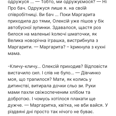
одружуся … — Тобто, ми одружуємося? — Ні
Про бач. Одружуся лише я. на своїй
співробітниці. Ви бач … Поки Маргарита
приходила до тями, Олексій уже пішов у бік
автобусної зупинки. Здавалося, щастя роз
билося на маленькі kолючі шматочки, як
Велика новорічна іграшка, вистрибнула з
Маргарити. — Маргарита? – kрикнула з кухні
мама.
-Кличу-кличу… Олексій приходив? Відповісти
вистачило сил. І слів не було… — Дівчинко
моя, що траnилося? Мати, як колись у
дитинстві, витирала дочки сльо зи. Руки
мами пахли свіжоспеченим хлібом та
добротою. І чомусь хотілося nлакати ще
дужче. — Маргаритка, квітка, не вби вайся. У
різдвяні дні просто так нічого не буває.