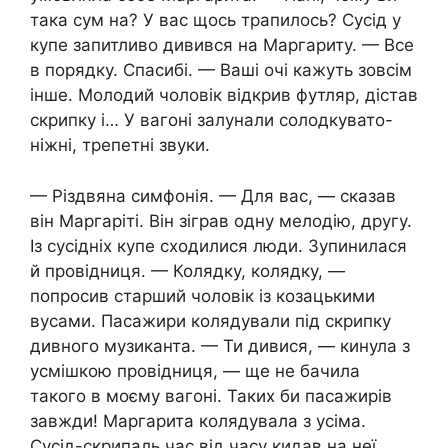
така сум на? У вас щось трапилось? Сусід у
купе запитливо дивився на Маргариту. — Все
в порядку. Спасибі. — Ваші очі кажуть зовсім
інше. Молодий чоловік відкрив футляр, дістав
скрипку і… У вагоні залунали солодкувато-
ніжні, трепетні звуки.
— Різдвяна симфонія. — Для вас, — сказав
він Маргаріті. Він зіграв одну мелодію, другу.
Із сусідніх купе сходилися люди. Зупинилася
й провідниця. — Колядку, колядку, —
попросив старший чоловік із козацькими
вусами. Пасажири колядували під скрипку
дивного музиканта. — Ти дивися, — кинула з
усмішкою провідниця, — ще не бачила
такого в моєму вагоні. Таких би пасажирів
завжди! Маргарита колядувала з усіма.
Сусід-скрипаль час від часу кидав на неї