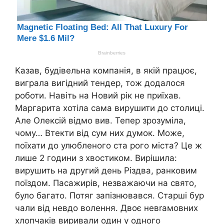
Казав, будівельна компанія, в якій працює,
виграла вигідний тендер, тож додалося
роботи. Навіть на Новий рік не приїхав.
Маргарита хотіла сама вирушити до столиці.
Але Олексій відмо вив. Тепер зрозуміла,
чому… Втекти від сум них думок. Може,
поїхати до улюбленого ста рого міста? Це ж
лише 2 години з хвостиком. Вирішила:
вирушить на другий день Різдва, ранковим
поїздом. Пасажирів, незважаючи на свято,
було багато. Потяг запізнювався. Старші бур
чали від невдо волення. Двоє невrамовних
хлопчаків виривали один у одного