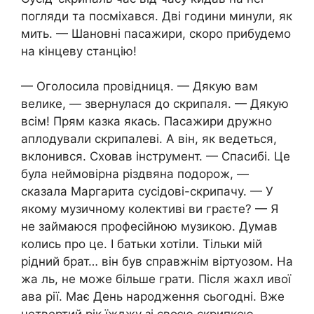
погляди та посміхався. Дві години минули, як
мить. — Шановні пасажири, скоро прибудемо
на кінцеву станцію!
— Оголосила провідниця. — Дякую вам
велике, — звернулася до скрипаля. — Дякую
всім! Прям казка якась. Пасажири дружно
аплодували скрипалеві. А він, як ведеться,
вклонився. Сховав інструмент. — Спасибі. Це
була неймовірна різдвяна подорож, —
сказала Маргарита сусідові-скрипачу. — У
якому музичному колективі ви граєте? — Я
не займаюся професійною музикою. Думав
колись про це. І батьки хотіли. Тільки мій
рідний брат… він був справжнім віртуозом. На
жа ль, не може більше грати. Після жахл ивої
ава рії. Має День народження сьогодні. Вже