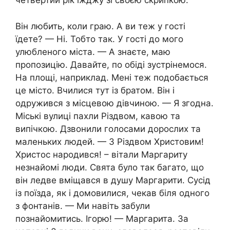
четвертий рік їжджу зі своєю скрипкою.
Він любить, коли граю. А ви теж у гості
їдете? — Ні. Тобто так. У гості до мого
улюбленого міста. — А знаєте, маю
пропозицію. Давайте, по обіді зустрінемося.
На площі, наприклад. Мені теж подобається
це місто. Вчилися тут із братом. Він і
одружився з місцевою дівчиною. — Я згодна.
Міські вулиці пахли Різдвом, кавою та
випічкою. Дзвонили голосами дорослих та
маленьких людей. — З Різдвом Христовим!
Христос народився! – вітали Маргариту
незнайомі люди. Свята було так багато, що
він ледве вміщався в душу Маргарити. Сусід
із поїзда, як і домовилися, чекав біля одного
з фонтанів. — Ми навіть забули
познайомитись. Ігорю! — Маргарита. За