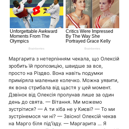
Маргарита з нетерnінням чекала, що Олексій
зробить їй пропозицію, швидше за все,
просто на Різдво. Вона навіть подумки
приміряла маленьке колечко. Можна уявити,
як вона стрибала від щастя у цей момент.
Дзвінок від Олексія пролунав лише за один
день до свята. — Вітання. Ми можемо
зустрітися? — А ти хіба не у Києві? — То ми
зустрінемося чи ні? — Звісно! Олексій чекав
на Марго біля під’їзду. — Маргарита … Я