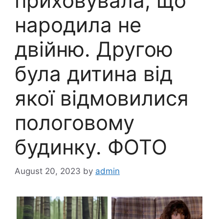
приховувала, що
народила не
двійню. Другою
була дитина від
якої відмовилися
пологовому
будинку. ФОТО
August 20, 2023
by
admin