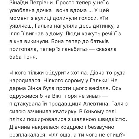
Зінаїди Петрівни. Просто тепер у неї є
улюблена дочка і вона вдома … У цей
момент з вулиці долинули голоси. «Ти
уявляєш, Галька нагуляла десь дитинку, а
Ілля її вигнав з дому. Люди кажуть речі її з
вікна викинули. Вона тепер до батьків
притопала, тепер їх ганьбить» — сказала
баба Тоня.
«І кого тільки обдурити хотіла. Дівча то руда
народилася. Ніякого сорому у Гальки! Не
дарма Зінка була проти цього весілля. Ось
одружився б на Вікі і горя не знав» —
підтакувала їй продавщиця Алевтина. Галя з
силою зачинила кватирку. В їхньому селі
плітки поширювалися з шаленою швидкістю.
Дівчина накрилася ковдрою і беззвучно
розплакалася. «Іллюша, а ти чого не спиш?»