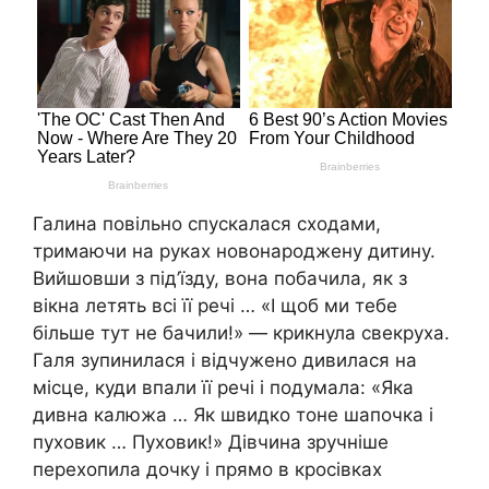
Галина повільно спускалася сходами,
тримаючи на руках новонароджену дитину.
Вийшовши з під’їзду, вона побачила, як з
вікна летять всі її речі … «І щоб ми тебе
більше тут не бачили!» — крикнула свекруха.
Галя зупинилася і відчужено дивилася на
місце, куди впали її речі і подумала: «Яка
дивна калюжа … Як швидко тоне шапочка і
пуховик … Пуховик!» Дівчина зручніше
перехопила дочку і прямо в кросівках