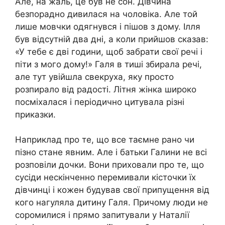
Але, на жаль, це був не сон. Дівчина
безпорадно дивилася на чоловіка. Але той
лише мовчки одягнувся і пішов з дому. Ілля
був відсутній два дні, а коли прийшов сказав:
«У тебе є дві години, щоб забрати свої речі і
піти з мого дому!» Галя в тиші збирала речі,
але тут увійшла свекруха, яку просто
розпирало від радості. Літня жінка широко
посміхалася і періодично цитувала різні
приказки.
Наприклад про те, що все таємне рано чи
пізно стане явним. Але і батьки Галини не всі
розповіли дочки. Вони приховали про те, що
сусіди нескінченно перемивали кісточки їх
дівчинці і кожен будував свої припущення від
кого нагуляла дитину Галя. Причому люди не
соромилися і прямо запитували у Наталії