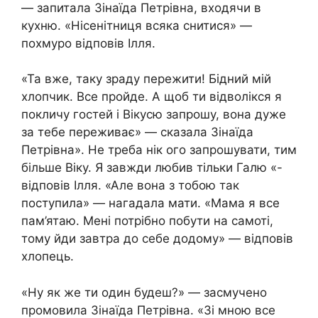
— запитала Зінаїда Петрівна, входячи в
кухню. «Нісенітниця всяка снитися» —
похмуро відповів Ілля.
«Та вже, таку зраду пережити! Бідний мій
хлопчик. Все пройде. А щоб ти відволікся я
покличу гостей і Вікусю запрошу, вона дуже
за тебе переживає» — сказала Зінаїда
Петрівна». Не треба нік ого запрошувати, тим
більше Віку. Я завжди любив тільки Галю «-
відповів Ілля. «Але вона з тобою так
поступила» — нагадала мати. «Мама я все
пам’ятаю. Мені потрібно побути на самоті,
тому йди завтра до себе додому» — відповів
хлопець.
«Ну як же ти один будеш?» — засмучено
промовила Зінаїда Петрівна. «Зі мною все