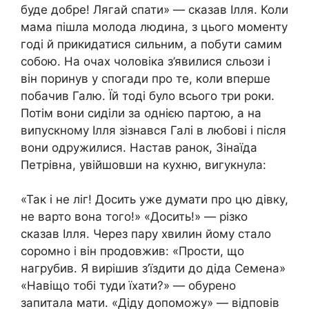
буде добре! Лягай спати» — сказав Ілля. Коли
мама пішла молода людина, з цього моменту
годі й прикидатися сильним, а побути самим
собою. На очах чоловіка з’явилися сльози і
він поринув у спогади про те, коли вперше
побачив Галю. Їй тоді було всього три роки.
Потім вони сиділи за однією партою, а на
випускному Ілля зізнався Галі в любові і після
вони одружилися. Настав ранок, Зінаїда
Петрівна, увійшовши на кухню, вигукнула:
«Так і не ліг! Досить уже думати про цю дівку,
не варто вона того!» «Досить!» — різко
сказав Ілля. Через пару хвилин йому стало
соромно і він продовжив: «Прости, що
нагрубив. Я вирішив з’їздити до діда Семена»
«Навіщо тобі туди їхати?» — обурено
запитала мати. «Діду допоможу» — відповів