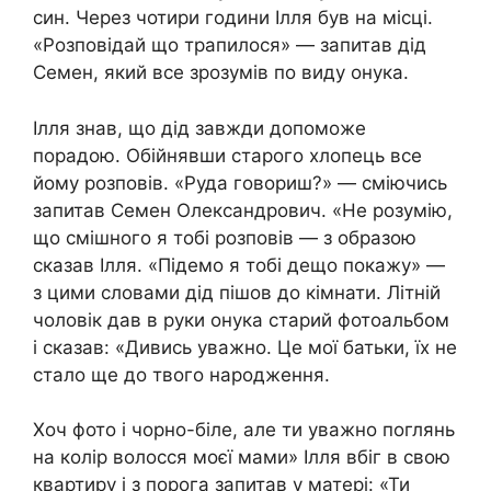
син. Через чотири години Ілля був на місці.
«Розповідай що трапилося» — запитав дід
Семен, який все зрозумів по виду онука.
Ілля знав, що дід завжди допоможе
порадою. Обійнявши старого хлопець все
йому розповів. «Руда говориш?» — сміючись
запитав Семен Олександрович. «Не розумію,
що смішного я тобі розповів — з образою
сказав Ілля. «Підемо я тобі дещо покажу» —
з цими словами дід пішов до кімнати. Літній
чоловік дав в руки онука старий фотоальбом
і сказав: «Дивись уважно. Це мої батьки, їх не
стало ще до твого народження.
Хоч фото і чорно-біле, але ти уважно поглянь
на колір волосся моєї мами» Ілля вбіг в свою
квартиру і з порога запитав у матері: «Ти