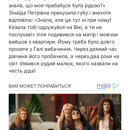
знала, що моя прабабуся була рудою?»
Зінаїда Петрівна прикусила губу і знехотя
відповіла: «Знала, але це тут ні при чому!
Казала тобі одружуйся на Вікі, а ти не
послухав!» Ілля подивився на матір і мовчки
вийшов з квартири. Йому треба було довго
просити у Галі вибачення. Через деякий час
дівчина його пробачила, а через два роки на
світ з’явився рудий малюк, якого назвали на
честь діда!