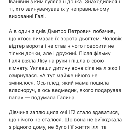
Іванівни з ким гуляла її дочка. Знаходилися і
ті, хто звинувачував їх у неправильному
вихованні Галі.
А в один з днів Дмитро Петрович побачив,
що хтось вимазав їх ворота дьогтем. Чоловік
відтер ворота і не став нічого говорити не
тільки дочки, але і дружині. Після фільму
Галя взяла Лізу на руки і пішла в свою
кімнату. Уклавши дитину вона сіла на ліжко і
озирнулася. «А тут майже нічого не
змінилося. Ось плед, який мама пошила
власноруч, а ось ведмедик, якого подарував
папа» — подумала Галина.
Дівчина заплющила очі і їй стало здаватися,
що нічого не сталося. Що вона не виїжджала
з рідного дому, не було і її життя Іллі та