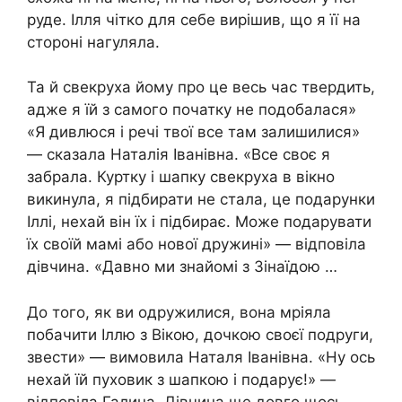
руде. Ілля чітко для себе вирішив, що я її на
стороні нагуляла.
Та й свекруха йому про це весь час твердить,
адже я їй з самого початку не подобалася»
«Я дивлюся і речі твої все там залишилися»
— сказала Наталія Іванівна. «Все своє я
забрала. Куртку і шапку свекруха в вікно
викинула, я підбирати не стала, це подарунки
Іллі, нехай він їх і підбирає. Може подарувати
їх своїй мамі або нової дружині» — відповіла
дівчина. «Давно ми знайомі з Зінаїдою …
До того, як ви одружилися, вона мріяла
побачити Іллю з Вікою, дочкою своєї подруги,
звести» — вимовила Наталя Іванівна. «Ну ось
нехай їй пуховик з шапкою і подарує!» —
відповіла Галина. Дівчина ще довго щось