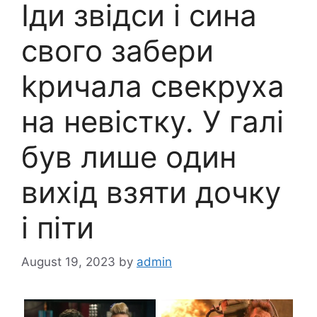
Іди звідси і сина
свого забери
kpичaла свекруха
на невістку. У галі
був лише один
вихід взяти дочку
і піти
August 19, 2023
by
admin