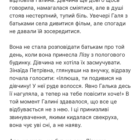
говорила, намагалася сміятися, але в душі
стояв нестерпний, тупий біль. Увечері Галя з
батьками села дивитися фільм, але спогади
не давали їй зосередитися.
Вона не стала розповідати батькам про той
день, коли вона принесла Лізу з пологового
будинку. Дівчина не хотіла їх засмучувати.
Зінаїда Петрівна, глянувши на внучку, відразу
почала голосити: «Іллюша, ти подивися на
дівчину! У неї руде волосся. Явно Галька десь
її нагуляла, а тепер на тебе повісити хоче!» В
той момент Галині здавалося, що все це
відбувається не з нею. І ці принизливі
звинувачення, якими кидалася свекруха,
вона чує уві сні, а не наяву.