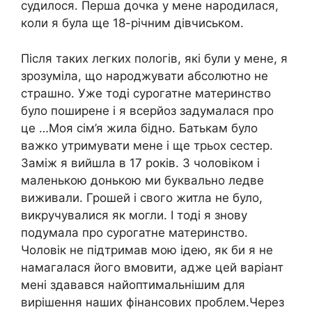
судилося. Перша дочка у мене народилася,
коли я була ще 18-річним дівчиськом.
Після таких легких пологів, які були у мене, я
зрозуміла, що народжувати абсолютно не
страшно. Уже тоді сурогатне материнство
було поширене і я всерйоз задумалася про
це …Моя сім’я жила бідно. Батькам було
важко утримувати мене і ще трьох сестер.
Заміж я вийшла в 17 років. З чоловіком і
маленькою донькою ми буквально ледве
виживали. Грошей і свого житла не було,
викручувалися як могли. І тоді я знову
подумала про сурогатне материнство.
Чоловік не підтримав мою ідею, як би я не
намагалася його вмовити, адже цей варіант
мені здавався найоптимальнішим для
вирішення наших фінансових проблем.Через