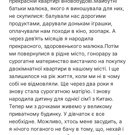
прекрасній квартирі вновобудові.Майбутні
батьки малюка, якого я виношувала для них,
не скупилися: балували нас дорогими
продуктами, дарували донькам іграшки,
оплачували нам походи в кіно, зоопарк. А
через дев’ять місяців я народила
прекрасного, здоровенького малюка.Потім
ми повернулися в рідне місто, гонорару за
сурогатне материнство вистачило на покупку
двокімнатної квартири в нашому місті. І ще
залишилося на рік життя, коли ми ні в чому
собі не відмовляли. Ще через два роки я
знову стала сурогатною матір’ю. І знову
народила дитину для однієї сім’ї з Китаю.
Тепер ми з дочками живемо у великому
приватному будинку. У дівчаток є все
необхідне. Можливо, хтось мене засудить, а
я нічого поганого не бачу в тому, що, нехай і