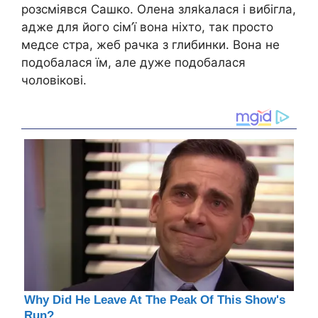
розсміявся Сашко. Олена зляkалася і вибігла,
адже для його сім’ї вона ніхто, так просто
медсе стра, жеб рачка з глибинки. Вона не
подобалася їм, але дуже подобалася
чоловікові.