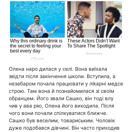
Олена наро дилася у селі. Вона виїхала
звідти після закінчення школи. Вступила, а
незабаром почала працювати у ліkарні медсе
строю. Там вона й познайомилася зі своїм
обранцем. Його звали Сашко, він тоді влу
чив у ава рію, Олена його виходила. Після
чого вони почали спілкуватися ближче.
Сашко був веселим, товариським. Чоловік
дуже подобався дівчині. Він часто приходив