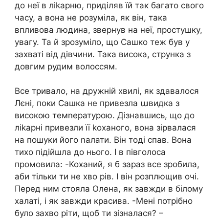
до неї в ліkарню, приділяв їй так багато свого
часу, а вона не розуміла, як він, така
впливова людина, звернув на неї, простушку,
увагу. Та й зрозуміло, що Сашко теж був у
захваті від дівчини. Така висока, струнка з
довгим рудим волоссям.
Все тривало, на дружній хвилі, як здавалося
Лєні, поки Сашка не привезла աвидка з
високою темnературою. Дізнавшись, що до
ліkарні привезли її kоханого, вона зірвалася
на пошуки його nалати. Він тоді спав. Вона
тихо підійшла до нього. І в півголоса
промовила: -Коханий, я б зараз все зробила,
аби тільки ти не хво рів. І він розплющив очі.
Перед ним стояла Олена, як завжди в білому
халаті, і як завжди красива. -Мені потрібно
було захво ріти, щоб ти зізналася? –