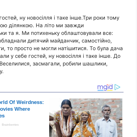
остей, ну новосілля і таке інше.Три роки тому
кою ділянкою. На літо ми завжди
ьки та я. Ми потихеньку облаштовували все:
обладнали дитячий майданчик, самостійно,
ти, то просто не могли натішитися. То була дача
ли у себе гостей, ну новосілля і таке інше. До
. Веселилися, засмагали, робили шашлики,
у.