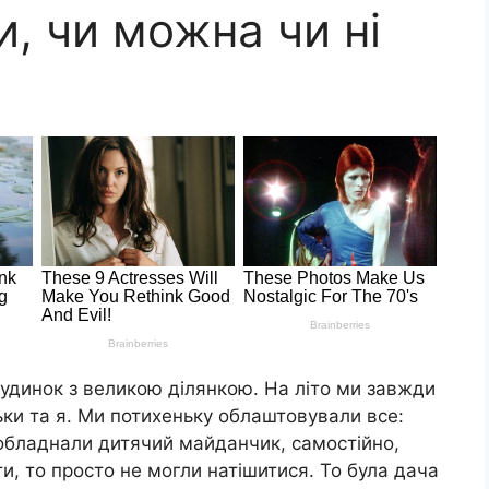
и, чи можна чи ні
удинок з великою ділянкою. На літо ми завжди
ьки та я. Ми потихеньку облаштовували все:
обладнали дитячий майданчик, самостійно,
ти, то просто не могли натішитися. То була дача