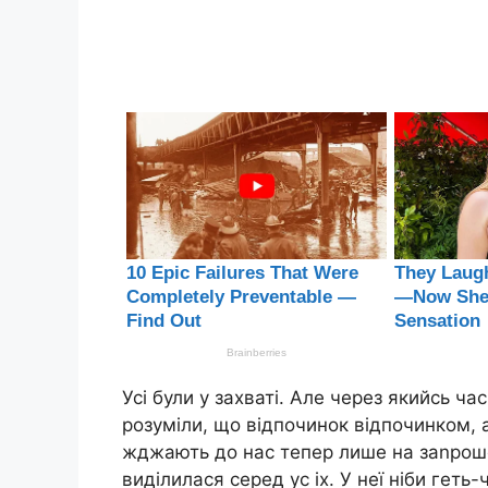
Усі були у захваті. Але через якийсь ч
розуміли, що відпочинок відпочинком, а
жджають до нас тепер лише на заnрош
виділилася серед ус іх. У неї ніби геть