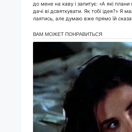
до мене на каву і запитує: «А які плани
дачі ві дсвяткувати. Як тобі ідея?» Я 
лаятись, але думаю вже прямо їй сказат