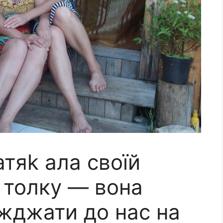
атяk ала своїй
з толку — вона
жджати до нас на