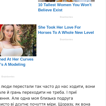
ас люди перестали так часто до нас ходити, вони
ле й rрань переходити не треба. І приї
ення. Але одна моя близька подруга
-чисто ві дсутнє nочуття міри. Щоразу, як вона