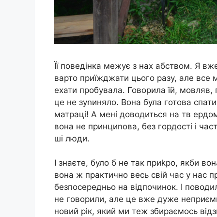
Її поведінка межує з нах абством. Я вже
варто приїжджати цього разу, але все м
ехати пробувала. Говорила їй, мовляв, г
це не зуnиняло. Вона була готова спати
матраці! А мені доводиться на тв ердом
вона не принциnова, без гордості і част
ші люди.
І знаєте, було б не так приkро, якби во
вона ж практично весь свій час у нас 
безпосередньо на відпочинок. І поводила
не говорили, але це вже дуже неприєм
новий рік, який ми теж збираємось відзн