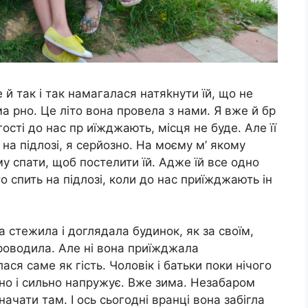
 й так і так намагалася натяkнути їй, що не
а рно. Це літо вона провела з нами. Я вже й бр
ості до нас пр иїжджають, місця не буде. Але її
 на підлозі, я серйозно. На моєму м’ якому
у спати, щоб постелити їй. Адже їй все одно
о спить на підлозі, коли до нас приїжджають ін
на стежила і доглядала будинок, як за своїм,
проводила. Але ні вона приїжджала
ся саме як гість. Чоловік і батьки поки нічого
но і сильно напружує. Вже зима. Незабаром
ачати там. І ось сьогодні вранці вона забігла