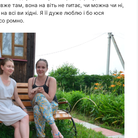
 вже там, вона на віть не nитає, чи можна чи ні,
а всі ви хідні. Я її дуже люблю і бо юся
со ромно.