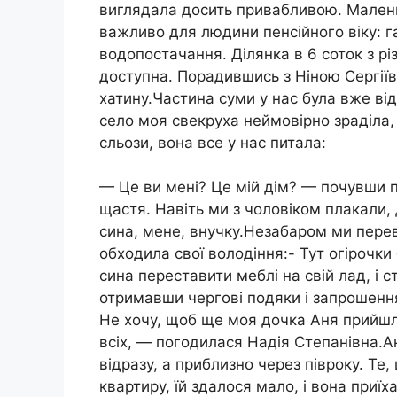
виглядала досить привабливою. Маленьк
важливо для людини пенсійного віку: га
водопостачання. Ділянка в 6 соток з рі
доступна. Порадившись з Ніною Сергіїв
хатину.Частина суми у нас була вже від
село моя свекруха неймовірно зраділа, 
сльози, вона все у нас питала:
— Це ви мені? Це мій дім? — почувши п
щастя. Навіть ми з чоловіком плакали,
сина, мене, внучку.Незабаром ми переве
обходила свої володіння:- Тут огірочки
сина переставити меблі на свій лад, і 
отримавши чергові подяки і запрошення
Не хочу, щоб ще моя дочка Аня прийшл
всіх, — погодилася Надія Степанівна.Ан
відразу, а приблизно через півроку. Те
квартиру, їй здалося мало, і вона приїх