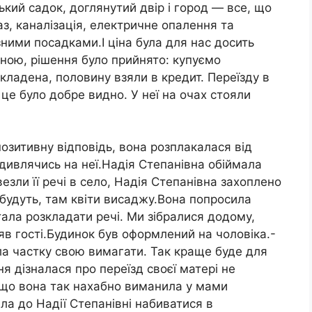
ий садок, доглянутий двір і город — все, що
з, каналізація, електричне опалення та
зними посадками.І ціна була для нас досить
ною, рішення було прийнято: купуємо
кладена, половину взяли в кредит. Переїзду в
це було добре видно. У неї на очах стояли
озитивну відповідь, вона розплакалася від
 дивлячись на неї.Надія Степанівна обіймала
зли її речі в село, Надія Степанівна захоплено
 будуть, там квіти висаджу.Вона попросила
стала розкладати речі. Ми зібралися додому,
в гості.Будинок був оформлений на чоловіка.-
а частку свою вимагати. Так краще буде для
я дізналася про переїзд своєї матері не
, що вона так нахабно виманила у мами
ала до Надії Степанівні набиватися в