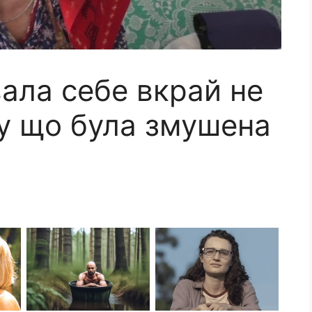
ала себе вкрай не
у що була змушена