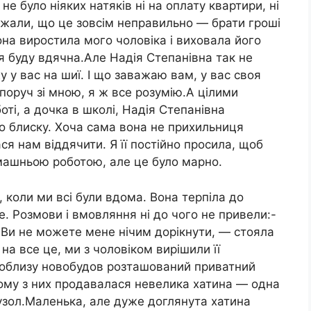
не було ніяких натяків ні на оплату квартири, ні
ажали, що це зовсім неправильно — брати гроші
она виростила мого чоловіка і виховала його
я буду вдячна.Але Надія Степанівна так не
 у вас на шиї. І що заважаю вам, у вас своя
 поруч зі мною, я ж все розумію.А цілими
оті, а дочка в школі, Надія Степанівна
о блиску. Хоча сама вона не прихильниця
ся нам віддячити. Я її постійно просила, щоб
машньою роботою, але це було марно.
 коли ми всі були вдома. Вона терпіла до
бре. Розмови і вмовляння ні до чого не привели:-
о. Ви не можете мене нічим дорікнути, — стояла
а все це, ми з чоловіком вирішили її
поблизу новобудов розташований приватний
ному з них продавалася невелика хатина — одна
 вузол.Маленька, але дуже доглянута хатина