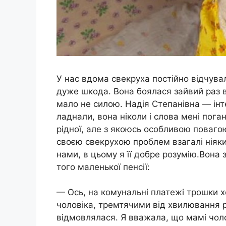
У нас вдома свекруха постійно відчувала
дуже шкода. Вона боялася зайвий раз ви
мало не силою. Надія Степанівна — інт
ладнали, вона ніколи і слова мені пога
рідної, але з якоюсь особливою повагою
своєю свекрухою проблем взагалі ніяки
нами, в цьому я її добре розумію.Вона 
того маленької пенсії:
— Ось, на комунальні платежі трошки х
чоловіка, тремтячими від хвилювання р
відмовлялася. Я вважала, що мамі чолов