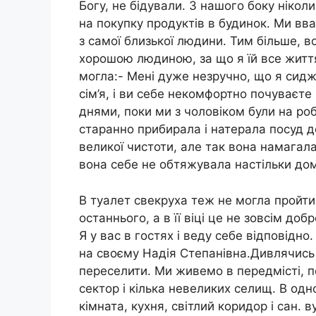
Богу, не бідували. З нашого боку ніколи 
на покупку продуктів в будинок. Ми вв
з самої близької людини. Тим більше, в
хорошою людиною, за що я їй все житт
могла:- Мені дуже незручно, що я сиджу
сім’я, і ви себе некомфортно почуваєте
днями, поки ми з чоловіком були на роб
старанно прибирала і натерала посуд д
великої чистоти, але так вона намагала
вона себе не обтяжувала настільки до
В туалет свекруха теж не могла пройти,
останнього, а в її віці це не зовсім до
Я у вас в гостях і веду себе відповідн
на своєму Надія Степанівна.Дивлячись н
переселити. Ми живемо в передмісті, 
сектор і кілька невеликих селищ. В од
кімната, кухня, світлий коридор і сан.