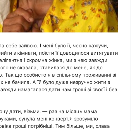
 себе зайвою. І мені було її, чесно кажучи,
йти з кімнати, поїсти її доводилося витягувати
елігентна і скромна жінка, ми з нею завжди
ного не сказала, ставилася до мене, як до
. Так що особисто я в спільному проживанні зі
х не бачила. А їй було дуже незручно жити з
завжди намагалася дати нам гроші зі своєї і без
очу дати, візьми, — раз на місяць мама
уками, сунула мені конверт.Я зрозуміло
іка гроші потрібніші. Тим більше, ми, слава