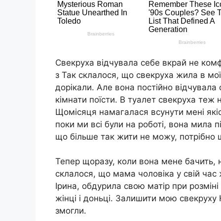
Свекруха відчувала себе вкрай не ком
з Так склалося, що свекруха жила в моїй
дорікали. Але вона постійно відчувала 
кімнати поїсти. В туалет свекруха теж 
Щомісяця намагалася всунути мені якісь 
поки ми всі були на роботі, вона мила п
що більше так жити не можу, потрібно 
Тепер щоразу, коли вона мене бачить, на
склалося, що мама чоловіка у свій час 
Ірина, обдурила свою матір при розміні
жінці і доньці. Залишити мою свекруху 
змогли.