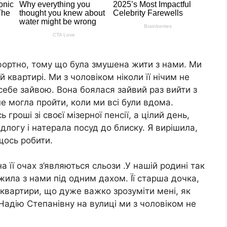
фортно, тому що була змушена жити з нами. Ми
 квартирі. Ми з чоловіком ніколи її нічим не
себе зайвою. Вона боялася зайвий раз вийти з
не могла пройти, коли ми всі були вдома.
гроші зі своєї мізерної пенсії, а цілий день,
ідлогу і натерала посуд до блиску. Я вирішила,
щось робити.
 її очах з’являються сльози .У нашій родині так
жила з нами під одним дахом. Її старша дочка,
 квартири, що дуже важко зрозуміти мені, як
Надію Степанівну на вулиці ми з чоловіком не