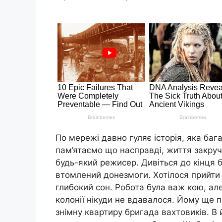
По мережі давно гуляє історія, яка ба
пам’ятаємо що насправді, життя закру
будь-який режисер. Дивіться до кінця бу
втомлений донезмоги. Хотілося прийти 
глибокий сон. Робота була важ кою, але
колонії нікуди не вдавалося. Йому ще 
знімну квартиру бригада вахтовиків. В