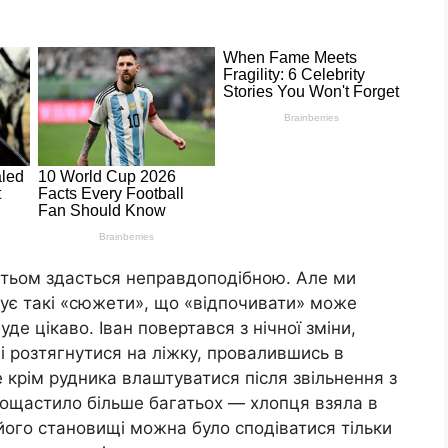
гатьом здасться неправдоподібною. Але ми
чує такі «сюжети», що «відпочивати» може
де цікаво. Іван повертався з нічної зміни,
і розтягнутися на ліжку, провалившись в
 крім рудника влаштуватися після звільнення з
пощастило більше багатьох — хлопця взяла в
 його становищі можна було сподіватися тільки