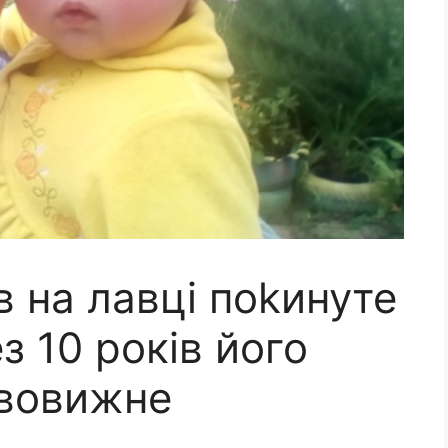
 на лавці пokинуте
з 10 років його
ивовижне