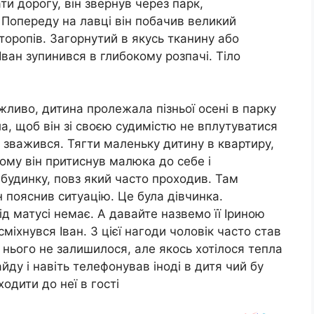
ти дорогу, він звернув через парк,
. Попереду на лавці він побачив великий
торопів. Загорнутий в якусь тканину або
ан зупинився в глибокому розпачі. Тіло
жливо, дитина пролежала пізньої осені в парку
, щоб він зі своєю судимістю не вплутуватися
к зважився. Тягти маленьку дитину в квартиру,
ому він притиснув малюка до себе і
будинку, повз який часто проходив. Там
 пояснив ситуацію. Це була дівчинка.
д матусі немає. А давайте назвемо її Іриною
сміхнувся Іван. З цієї нагоди чоловік часто став
 нього не залишилося, але якось хотілося тепла
айду і навіть телефонував іноді в дитя чий бу
одити до неї в гості