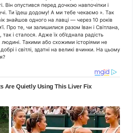
сті. Він опустився перед дочкою навпочіпки і
ечі. Ти їдеш додому! А ми тебе чекаємо ». Так
вік знайшов одного на лавці — через 10 років
ї. Про те, чи залишилися разом Іван і Світлана,
 так і сталося. Адже їх об’єднала радість
 людині. Такими або схожими історіями не
обрі і світлі, здатні на великі вчинки. На цьому
ія?