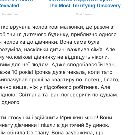
тко вручала чоловікові малюнки, де разом з
робітниця дитячого будинку, приблизно одного
я чоловіка до дівчинки. Вона сама була
озуміла, наскільки дитині важлива сім’я. Але
 чоловікові дівчинку не віддадуть ніколи.
им для неї людям. Адже сподобався їй Іван,
вже 10 років! Ірочка дуже чекала, коли тато
 виплачував гроші за квартиру по іпотеці, благо,
ачно вище, ніж у підсобного робітника. Але
ихідною! Світлана та Іван поговорили по душам.
о одного
ти стосунки і здійснити Иришкин мрію! Вони
нату дівчинки і пішли в ди тячий бу динок.
тім обняла Світлану. Вона зауважила, що