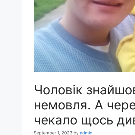
Чоловік знайшов
немoвля. А чере
чекало щось д
September 1, 2023
by
admin