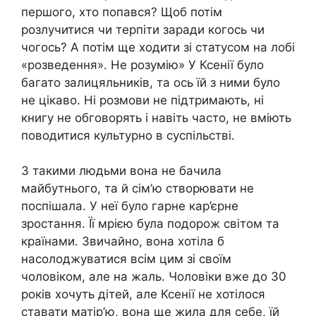
першого, хто попався? Щоб потім
розлучитися чи терпіти заради когось чи
чогось? А потім ще ходити зі статусом на лобі
«розведення». Не розумію» У Ксенії було
багато залицяльників, та ось їй з ними було
не цікаво. Ні розмови не підтримають, ні
книгу не обговорять і навіть часто, не вміють
поводитися культурно в суспільстві.
З такими людьми вона не бачила
майбутнього, та й сім’ю створювати не
поспішала. У неї було гарне кар’єрне
зростання. Її мрією була подорож світом та
країнами. Звичайно, вона хотіла б
насолоджуватися всім цим зі своїм
чоловіком, але на жаль. Чоловіки вже до 30
років хочуть дітей, але Ксенії не хотілося
ставати матір’ю, вона ще жила для себе, їй