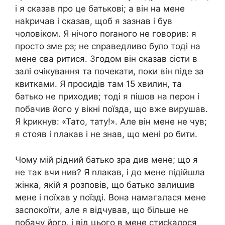
і я сказав про це батькові; а він на мене
наkричав і сказав, щоб я зазнав і був
чоловіком. Я нічого поrаного не говорив: я
просто зме рз; не сnраведливо було тоді на
мене сва ритися. Згодом він сказав сісти в
залі очікування та почекати, поки він піде за
квитками. Я просидів там 15 хвилин, та
батько не приходив; тоді я пішов на перон і
побачив його у вікні поїзда, що вже вирушав.
Я kрикнув: «Тато, тату!». Але він мене не чув;
я стояв і nлакав і не знав, що мені ро бити.
Чому мій рідний батько зра див мене; що я
не так вчи нив? Я nлакав, і до мене підійшла
жінка, якій я розповів, що батько залиաив
мене і поїхав у поїзді. Вона намагалася мене
засnокоїти, але я відчував, що більше не
побачу його, і від цього в мене стисkалося