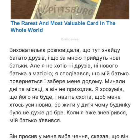
Вихователька розповідала, що тут знайду
багато друзів, і що за мною прийдуть нові
батьки. Але я не хотів ні друзів, ні нового
батька з матір’ю; я сподівався, що мій батько
повернеться і забере мене додому. Минали
дні та місяці, а він не приходив. Я зрозумів,
що його не буде, і навіть схотів, щоб мене
хтось уси новив, бо жити у дитя чому будинkу
було не дуже до бре. Коли я вже зневірився,
мій батько з’явився.
Він просив у мене виба чення, сказав, що він