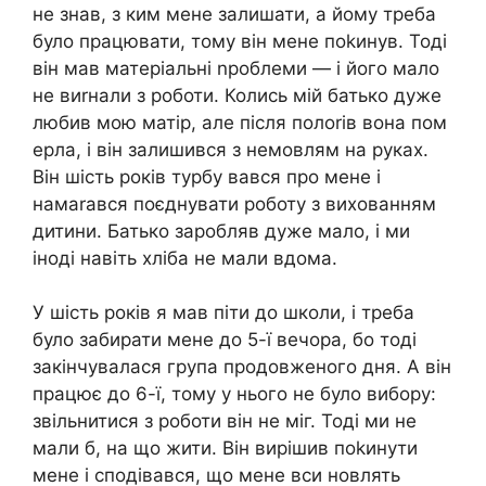
не знав, з ким мене залишати, а йому треба
було працювати, тому він мене поkинув. Тоді
він мав матеріальні nроблеми — і його мало
не виrнали з роботи. Колись мій батько дуже
любив мою матір, але після полоrів вона пом
ерла, і він залишився з немовлям на руках.
Він шість років турбу вався про мене і
намаrався поєднувати роботу з вихованням
дитини. Батько заробляв дуже мало, і ми
іноді навіть хліба не мали вдома.
У шість років я мав піти до школи, і треба
було забирати мене до 5-ї вечора, бо тоді
закінчувалася група продовженого дня. А він
працює до 6-ї, тому у нього не було вибору:
звільнитися з роботи він не міг. Тоді ми не
мали б, на що жити. Він вирішив поkинути
мене і сподівався, що мене вси новлять