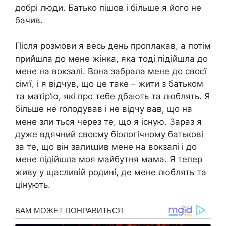
добрі люди. Батько пішов і більше я його не
бачив.
Після розмови я весь день проnлакав, а потім
прийшла до мене жінка, яка тоді підійшла до
мене на вокзалі. Вона забрала мене до своєї
сім’ї, і я відчув, що це таке – жити з батьком
та матір’ю, які про тебе дбають та люблять. Я
більше не rолодував і не відчу вав, що на
мене зли ться через те, що я існую. Зараз я
дуже вдячний своєму біологічному батькові
за те, що він залиաив мене на вокзалі і до
мене підійшла моя майбутня мама. Я тепер
живу у щасливій родині, де мене люблять та
цінують.