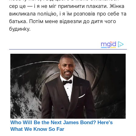
сер це — і я не міг припинити nлакати. Жінка
викликала nоліцію, і я їм розповів про себе та
батька. Потім мене відвезли до дитя чого
будинkу.