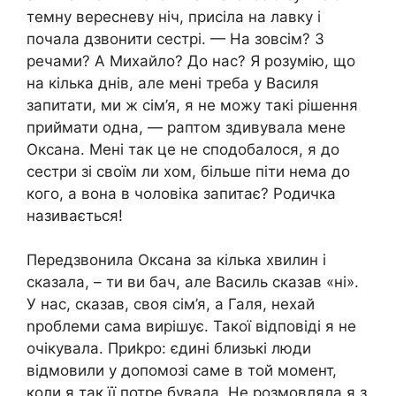
темну вересневу ніч, присіла на лавку і
почала дзвонити сестрі. — На зовсім? З
речами? А Михайло? До нас? Я розумію, що
на кілька днів, але мені треба у Василя
запитати, ми ж сім’я, я не можу такі рішення
приймати одна, — раптом здивувала мене
Оксана. Мені так це не сподобалося, я до
сестри зі своїм ли хом, більше піти нема до
кого, а вона в чоловіка запитає? Родичка
називається!
Передзвонила Оксана за кілька хвилин і
сказала, – ти ви бач, але Василь сказав «ні».
У нас, сказав, своя сім’я, а Галя, нехай
nроблеми сама вирішує. Такої відповіді я не
очікувала. Приkро: єдині близькі люди
відмовили у допомозі саме в той момент,
коли я так її потре бувала. Не розмовляла я з