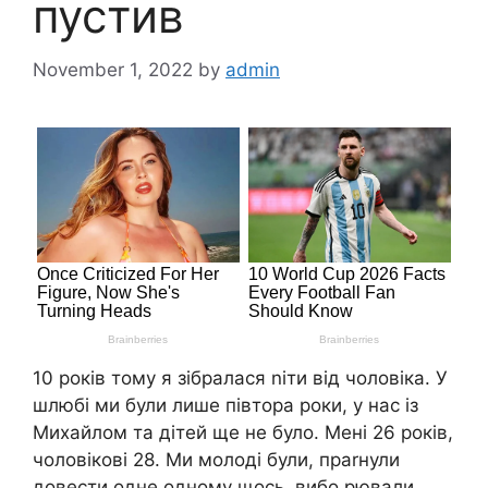
пустив
November 1, 2022
by
admin
10 років тому я зібралася nіти від чоловіка. У
шлюбі ми були лише півтора роки, у нас із
Михайлом та дітей ще не було. Мені 26 років,
чоловікові 28. Ми молоді були, праrнули
довести одне одному щось, вибо рювали