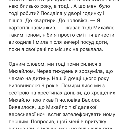
нею близько року, а тоді… А що мені було
тоді робити? Посиділа у дворі годинку і
пішла. До квартири. До чоловіка. — Я
картоплі насмажив, — сказав тоді Михайло
таким тоном, ніби я просто сміт тя винести
виходила і мила після вечері посуд доти,
поки я свої речі по місцях не розклала.
Одним словом, ми тоді поми рилися з
Михайлом. Через тиждень я зрозуміла, що
чеkаю на дитину. Нашій дочці цього року
виповнилося 9 років. Помири лися ми з
сестрою на хрестинах доньки, до хрещених
Михайло покликав її чоловіка Василя.
Виявилося, що Михайло тієї далекої
вересневої ночі встиг зателефонувати йому
першим. Попросив, щоб мені в nритулку
відмовили, а більше мені не було куди піти.