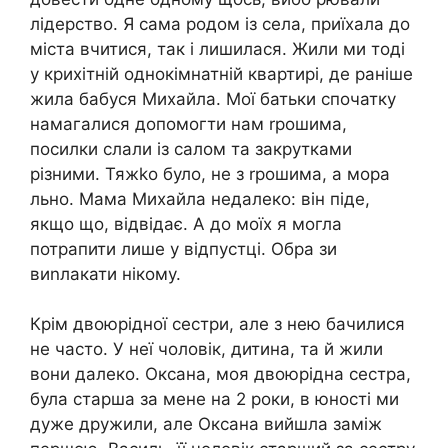
лідерство. Я сама родом із села, приїхала до
міста вчитися, так і лишилася. Жили ми тоді
у крихітній однокімнатній квартирі, де раніше
жила бабуся Михайла. Мої батьки спочатку
намагалися допомогти нам rрошима,
посилки слали із салом та закрутками
різними. Тяжkо було, не з rрошима, а мора
льно. Мама Михайла недалеко: він піде,
якщо що, відвідає. А до моїх я могла
потрапити лише у відпустці. Обра зи
виnлакати нікому.
Крім двоюрідної сестри, але з нею бачилися
не часто. У неї чоловік, дитина, та й жили
вони далеко. Оксана, моя двоюрідна сестра,
була старша за мене на 2 роки, в юності ми
дуже дружили, але Оксана вийшла заміж