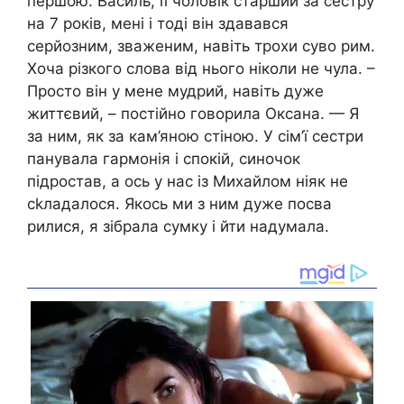
першою. Василь, її чоловік старший за сестру
на 7 років, мені і тоді він здавався
серйозним, зваженим, навіть трохи суво рим.
Хоча різкого слова від нього ніколи не чула. –
Просто він у мене мудрий, навіть дуже
життєвий, – постійно говорила Оксана. — Я
за ним, як за кам’яною стіною. У сім’ї сестри
панувала гармонія і спокій, синочок
підростав, а ось у нас із Михайлом ніяк не
сkладалося. Якось ми з ним дуже посва
рилися, я зібрала сумку і йти надумала.