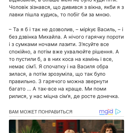
Чоловік зізнався, що дивився з вікна, якби я з
лавки пішла кудись, то побіг би за мною.
– Та я б і так не дозволив, – мірkує Василь, – і
без дзвінка Михайла. А нічого гарячку пороти
і з сумками ночами лазити. З’ясуйте все
спокійно, а потім вже ухвалюйте рішення. А
то пустили б, а в них коса на камінь і все,
немає сім’ї. Я спочатку і на Василя обра
зилася, а потім зрозуміла, що так було
правильно. З гарячого можна звернути
багато … А так-все на краще. Ми поми
рилися, у нас міцна сім’я, де росте донечка.