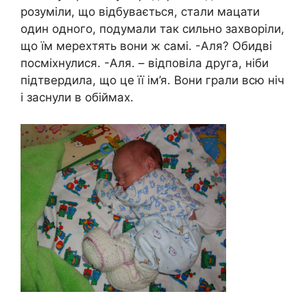
розуміли, що відбувається, стали мацати
один одного, подумали так сильно зaxворіли,
що їм мерехтять вони ж самі. -Аля? Обидві
посміхнулися. -Аля. – відповіла друга, ніби
підтвердила, що це її ім’я. Вони грали всю ніч
і заснули в обіймах.