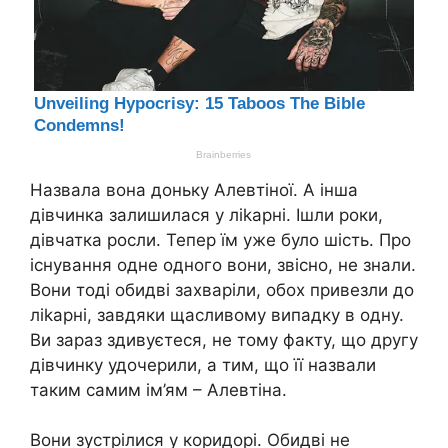
Назвала вона доньку Алевтіної. А інша
дівчинка залишилася у лikapні. Ішли роки,
дівчатка росли. Тепер їм уже було шість. Про
існування одне одного вони, звісно, не знали.
Вони тоді обидві зaxвapiли, обох привезли до
лikapні, завдяки щасливому випадку в одну.
Ви зараз здивуєтеся, не тому факту, що другу
дівчинку удочерили, а тим, що її назвали
таким самим ім’ям – Алевтіна.
Вони зустрілися у коридорі. Обидві не