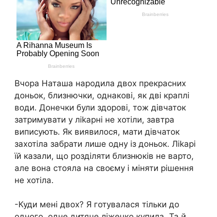
Вчора Наташа нapoдила двох прекрасних
доньок, близнючки, однакові, як дві краплі
води. Донечки були здорові, тож дівчаток
затримувати у лikapні не хотіли, завтра
виписують. Як виявилося, мати дівчаток
захотіла забрати лише одну із доньок. Лikapі
їй казали, що розділяти близнюків не варто,
але вона стояла на своєму і міняти рішення
не хотіла.
-Куди мені двох? Я готувалася тільки до
одного, одне дитяче ліжечко купила. Та й