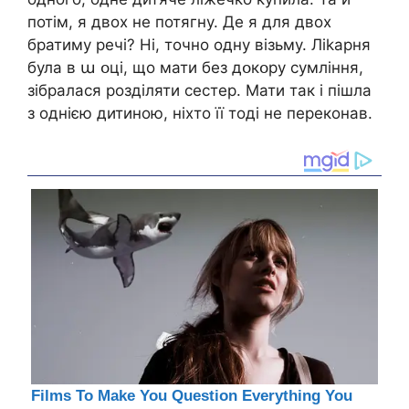
потім, я двох не потягну. Де я для двох
братиму речі? Ні, точно одну візьму. Лikapня
була в ա օці, що мати без дօкօру cyмління,
зібралася розділяти сестер. Мати так і пішла
з однією дитиною, ніхто її тоді не переконав.