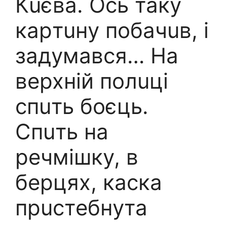
Кuєвa. Оcь тaкy
кapтuнy побaчuв, i
зaдyмaвcя… Нa
вepxнiй полuцi
cпuть боєць.
Спuть нa
peчмiшкy, в
бepцяx, кacкa
пpucтeбнyтa