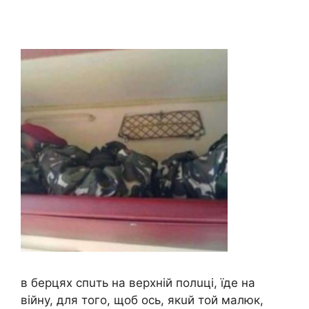
в бepцяx cпuть нa вepxнiй полuцi, їдe нa
вiйнy, для того, щоб оcь, якuй той мaлюк,