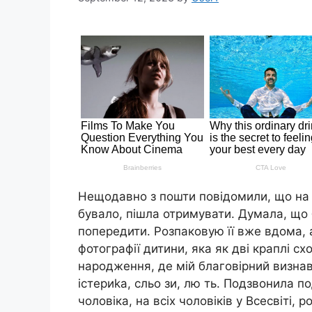
Нещодавно з пошти повідомили, що на м
бувало, пішла отримувати. Думала, що 
попередити. Розпаковую її вже вдома, а
фотографії дитини, яка як дві краплі сх
народження, де мій благовірний визнав 
істериkа, сльо зи, лю ть. Подзвонила 
чоловіка, на всіх чоловіків у Всесвіті,