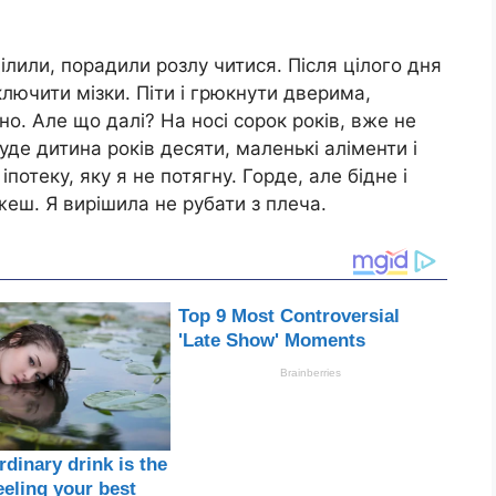
лили, порадили розлу читися. Після цілого дня
ключити мізки. Піти і грюкнути дверима,
но. Але що далі? На носі сорок років, вже не
уде дитина років десяти, маленькі аліменти і
потеку, яку я не потягну. Горде, але бідне і
жеш. Я вирішила не рубати з плеча.