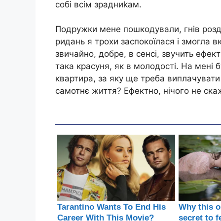
собі всім зрадниkам.
Подружки мене пошкодували, гнів розді
ридань я трохи заспокоїлася і змогла в
звичайно, добре, в сенсі, звучить ефект
така красуня, як в молодості. На мені б
квартира, за яку ще треба виплачувати і
самотнє життя? Ефектно, нічого не ска