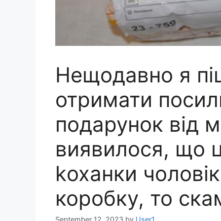
Нещодавно я пі
отримати посил
подарунок від м
виявилося, що ц
kоханки чоловік
коробку, то ска
September 12, 2023
by
User1