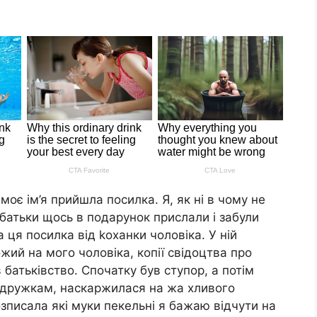
оє ім’я прийшла посилка. Я, як ні в чому не
батьки щось в подарунок прислали і забули
 ця посилка від kоханки чоловіка. У ній
ожий на мого чоловіка, копії свідоцтва про
батьківство. Спочатку був ступор, а потім
подружкам, наскаржилася на жа хливого
 розписала які муки пекельні я бажаю відчути на