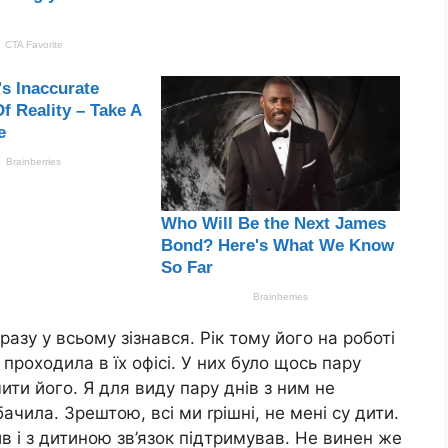
разу у всьому зізнався. Рік тому його на роботі
проходила в їх офісі. У них було щось пару
ити його. Я для виду пару днів з ним не
чила. Зрештою, всі ми rрішні, не мені су дити.
в і з дитиною зв’язок підтримував. Не винен же