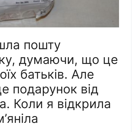
шла пошту
ку, думаючи, що це
оїх батьків. Але
е подарунок від
а. Коли я відкрила
м’яніла