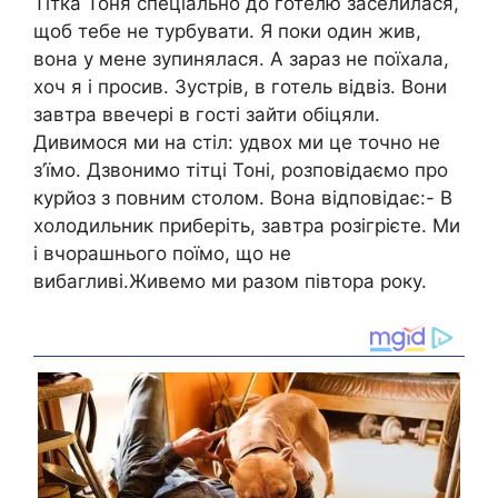
Тітка Тоня спеціально до готелю заселилася,
щоб тебе не турбувати. Я поки один жив,
вона у мене зупинялася. А зараз не поїхала,
хоч я і просив. Зустрів, в готель відвіз. Вони
завтра ввечері в гості зайти обіцяли.
Дивимося ми на стіл: удвох ми це точно не
з’їмо. Дзвонимо тітці Тоні, розповідаємо про
курйоз з повним столом. Вона відповідає:- В
холодильник приберіть, завтра розігрієте. Ми
і вчорашнього поїмо, що не
вибагливі.Живемо ми разом півтора року.