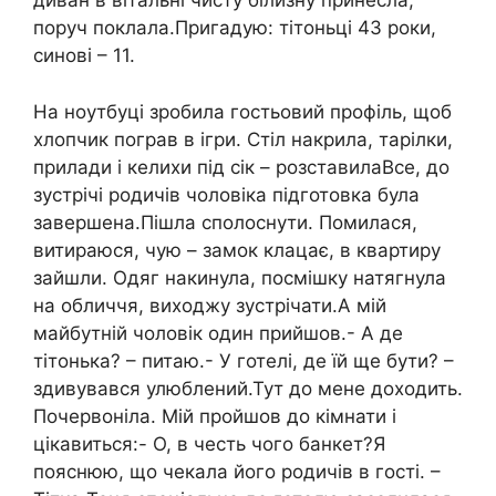
диван в вітальні чисту білизну принесла,
поруч поклала.Пригадую: тітоньці 43 роки,
синові – 11.
На ноутбуці зробила гостьовий профіль, щоб
хлопчик пограв в ігри. Стіл накрила, тарілки,
прилади і келихи під сік – розставилаВсе, до
зустрічі родичів чоловіка підготовка була
завершена.Пішла сполоснути. Помилася,
витираюся, чую – замок клацає, в квартиру
зайшли. Одяг накинула, посмішку натягнула
на обличчя, виходжу зустрічати.А мій
майбутній чоловік один прийшов.- А де
тітонька? – питаю.- У готелі, де їй ще бути? –
здивувався улюблений.Тут до мене доходить.
Почервоніла. Мій пройшов до кімнати і
цікавиться:- О, в честь чого банкет?Я
пояснюю, що чекала його родичів в гості. –