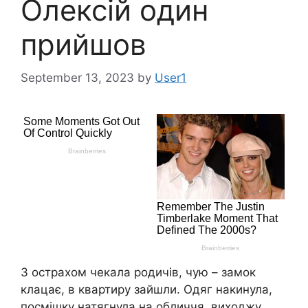
Олексій один
прийшов
September 13, 2023
by
User1
З острахом чекала родичів, чую – замок
клацає, в квартиру зайшли. Одяг накинула,
посмішку натягнула на обличчя, виходжу