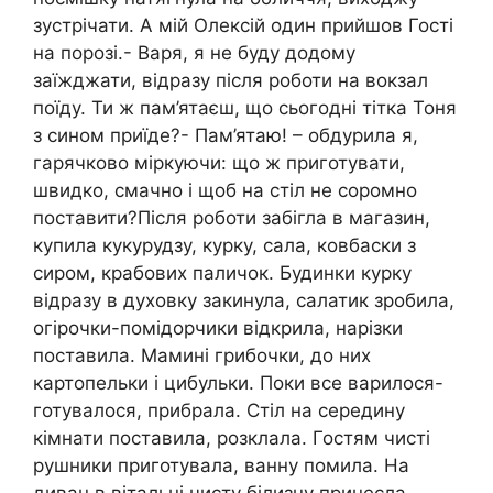
зустрічати. А мій Олексій один прийшов Гості
на порозі.- Варя, я не буду додому
заїжджати, відразу після роботи на вокзал
поїду. Ти ж пам’ятаєш, що сьогодні тітка Тоня
з сином приїде?- Пам’ятаю! – обдурила я,
гарячково міркуючи: що ж приготувати,
швидко, смачно і щоб на стіл не соромно
поставити?Після роботи забігла в магазин,
купила кукурудзу, курку, сала, ковбаски з
сиром, крабових паличок. Будинки курку
відразу в духовку закинула, салатик зробила,
огірочки-помідорчики відкрила, нарізки
поставила. Мамині грибочки, до них
картопельки і цибульки. Поки все варилося-
готувалося, прибрала. Стіл на середину
кімнати поставила, розклала. Гостям чисті
рушники приготувала, ванну помила. На