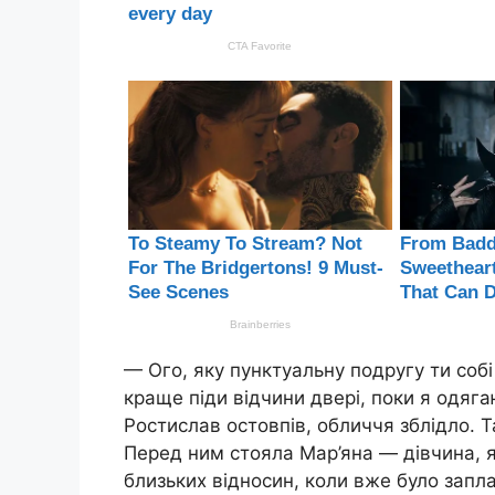
— Ого, яку пунктуальну подругу ти соб
краще піди відчини двері, поки я одяг
Ростислав остовпів, обличчя зблідло. Та
Перед ним стояла Мар’яна — дівчина, як
близьких відносин, коли вже було запл