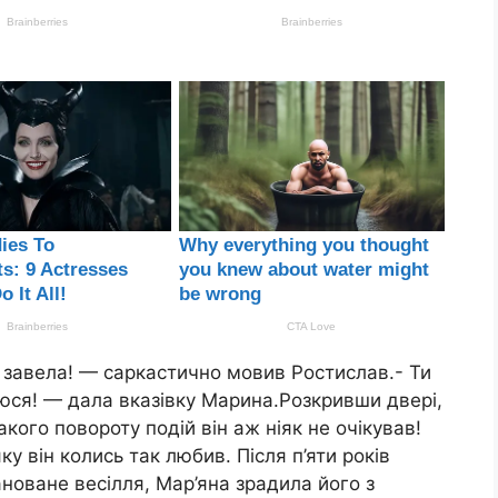
і завела! — саркастично мовив Ростислав.- Ти
аюся! — дала вказівку Марина.Розкривши двері,
кого повороту подій він аж ніяк не очікував!
у він колись так любив. Після п’яти років
ановане весілля, Мар’яна зрадила його з