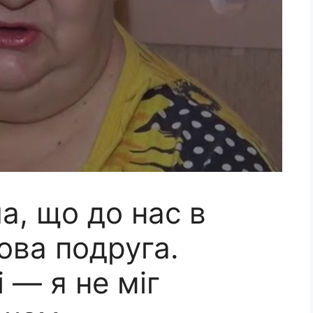
а, що до нас в
нова подруга.
 — я не міг