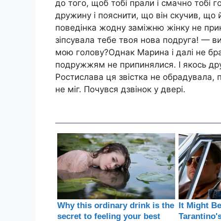
до того, щоб тобі прали і смачно тобі 
дружину і пояснити, що він скучив, що 
поведінка жодну заміжню жінку не при
зіпсувала тебе твоя нова подруга! — в
мою голову?Однак Марина і далі не бр
подружжям не припинялися. І якось дру
Ростислава ця звістка не обрадувала, п
не міг. Почувся дзвінок у двері.