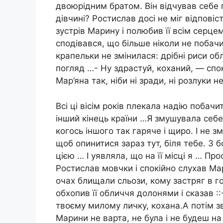
двоюрідним братом. Він відчував себе 
дівчині? Ростислав досі не міг відповіс
зустрів Марину і полюбив її всім серцем
сподівався, що більше ніколи не побачит
крапельки не змінилася: дрібні риси об
погляд …- Ну здрастуй, коханий, — сп
Мар’яна так, ніби ні зради, ні розлуки 
Всі ці вісім років плекала надію побач
інший кінець країни …Я змушувала себ
когось іншого так гаряче і щиро. І не з
щоб опинитися зараз тут, біля тебе. З 
цією … І уявляла, що на її місці я … П
Ростислав мовчки і спокійно слухав Ма
очах блищали сльози, кому застряг в г
обхопив її обличчя долонями і сказав :
твоєму милому личку, кохана.А потім зв
Марини не варта, не була і не будеш на ї