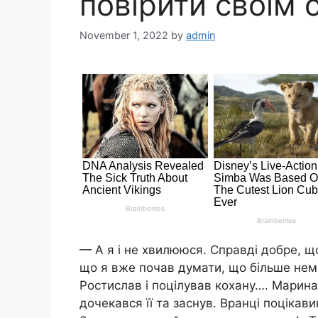
повірити своїм 
November 1, 2022
by
admin
— А я і не хвилююся. Справді добре, що
що я вже почав думати, що більше нем
Ростислав і поцілував кохану…. Марина
дочекався її та заснув. Вранці поцікав