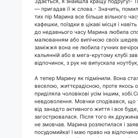
Здається, я знайшла кращу подругу!- Т
— пригадав її ж слова.- Значить, помил
тих пір Марина все більше вільного час
кафешки, поїздки в цікаві місця і наві
до недавнього часу Марина любила спо
малюванням або випічкою своїх шедевр
заміжжя вона не любила гучних вечірок
кальянній або в мега-крутому клубі за
відпочинок, з рук не випускала ноутбу
А тепер Марину як підмінили. Вона ст
веселою, життєрадісною, проте якось 
приділяла чоловікові усім іншим, хобі.
невдоволення. Мовчки сподівався, що 
від занадто активного життя і все буд
загострювалася. Після того як дружина
не змовчав. Марина розлютилася і заяв
посудомийка! І маю право на відпочино