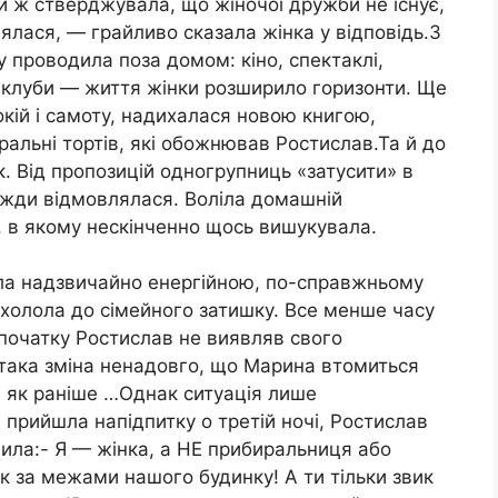
и ж стверджувала, що жіночої дружби не існує,
ялася, — грайливо сказала жінка у відповідь.З
у проводила поза домом: кіно, спектаклі,
ть клуби — життя жінки розширило горизонти. Ще
кій і самоту, надихалася новою книгою,
альні тортів, які обожнював Ростислав.Та й до
. Від пропозицій одногрупниць «затусити» в
вжди відмовлялася. Воліла домашній
к, в якому нескінченно щось вишукувала.
ала надзвичайно енергійною, по-справжньому
охолола до сімейного затишку. Все менше часу
Спочатку Ростислав не виявляв свого
така зміна ненадовго, що Марина втомиться
е, як раніше …Однак ситуація лише
 прийшла напідпитку o третій ночі, Ростислав
ила:- Я — жінка, a НЕ прибиральниця або
к за межами нашого будинку! А ти тільки звик