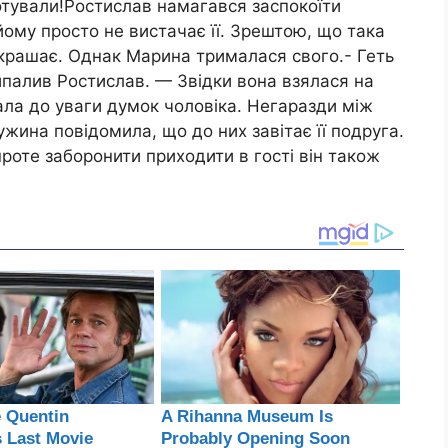
готували!Ростислав намагався заспокоїти
йому просто не вистачає її. Зрештою, що така
крашає. Однак Марина трималася свого.- Геть
ипалив Ростислав. — Звідки вона взялася на
ала до уваги думок чоловіка. Негаразди між
жина повідомила, що до них завітає її подруга.
роте заборонити приходити в гості він також