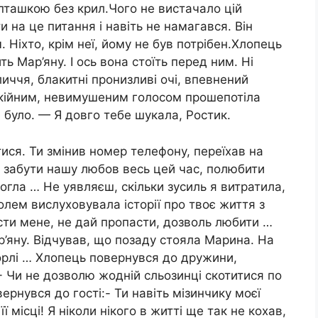
пташкою без крил.Чого не вистачало цій
ти на це питання і навіть не намагався. Він
. Ніхто, крім неї, йому не був потрібен.Хлопець
ь Мар’яну. І ось вона стоїть перед ним. Ні
личчя, блакитні пронизливі очі, впевнений
окійним, невимушеним голосом прошепотіла
не було. — Я довго тебе шукала, Ростик.
итися. Ти змінив номер телефону, переїхав на
е забути нашу любов весь цей час, полюбити
могла … Не уявляєш, скільки зусиль я витратила,
болем вислуховувала історії про твоє життя з
рости мене, не дай пропасти, дозволь любити …
р’яну. Відчував, що позаду стояла Марина. На
орлі … Хлопець повернувся до дружини,
:- Чи не дозволю жодній сльозинці скотитися по
ернувся до гості:- Ти навіть мізинчику моєї
ї місці! Я ніколи нікого в житті ще так не кохав,