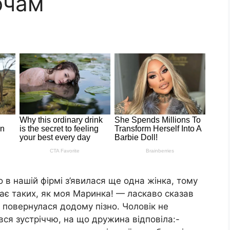
очам
 в нашій фірмі з’явилася ще одна жінка, тому
ає таких, як моя Маринка! — ласкаво сказав
 повернулася додому пізно. Чоловік не
ився зустріччю, на що дружина відповіла:-