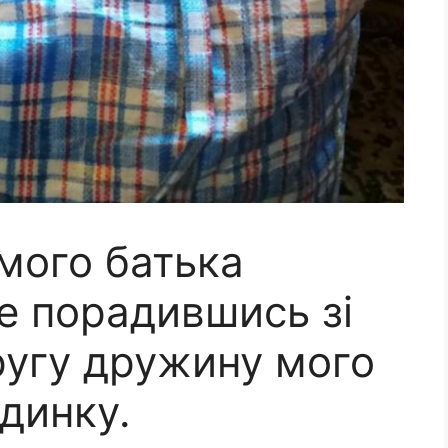
мого батька
не порадившись зі
ругу дружину мого
удинку.