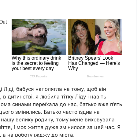
і Ліді, бабуся наполягла на тому, щоб він
в дитинстві, я любила тітку Ліду і навіть
двома синами переїхала до нас, батько вже п’ять
цього змінились. Батько часто їздив на
 нашу велику родину, тому мене виховувала
ття, і моє життя дуже змінилося за цей час. Я
, а на роботу їжджу до міста.