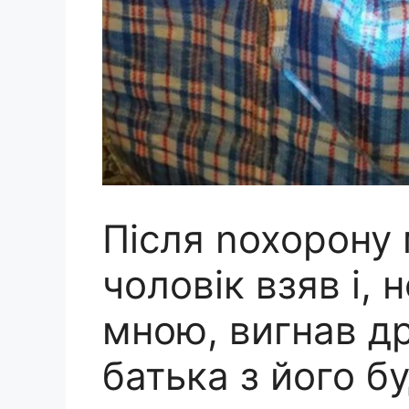
Після nохорону 
чоловік взяв і, 
мною, вигнав д
батька з його б