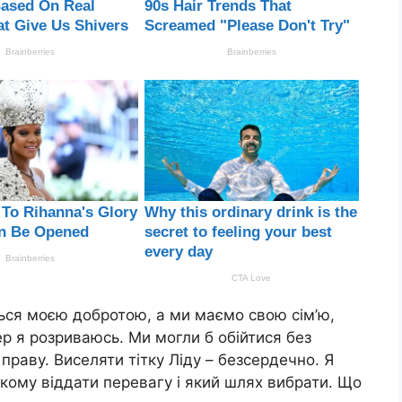
ться моєю добротою, а ми маємо свою сім’ю,
ер я розриваюсь. Ми могли б обійтися без
 праву. Виселяти тітку Ліду – безсердечно. Я
кому віддати перевагу і який шлях вибрати. Що