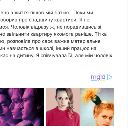
вно з життя пішов мій батько. Поки ми
аговорив про спадщину квартири. Я не
я. Чоловік відразу ж, не порадившись зі
бно звільнити квартиру якомога раніше. Тітка
ою, розповіла про своє важке матеріальне
ин навчається в школі, інший працює на
кає на дитину. Я співчувала їй, але мій чоловік