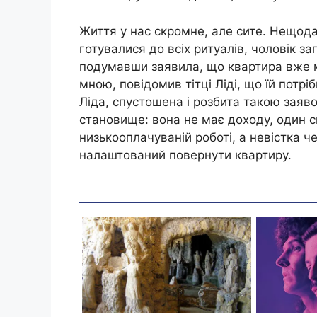
Життя у нас скромне, але сите. Нещода
готувалися до всіх ритуалів, чоловік з
подумавши заявила, що квартира вже мо
мною, повідомив тітці Ліді, що їй потрі
Ліда, спустошена і розбита такою заяв
становище: вона не має доходу, один с
низькооплачуваній роботі, а невістка че
налаштований повернути квартиру.