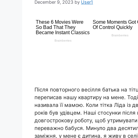
December 9, 2023
by
User1
Після повторного весілля батька на тітц
переписав нашу квартиру на мене. Тоді, 
називала її мамою. Коли тітка Ліда із 
років був удівцем. Наші стосунки після 
довгострокову роботу, щоб утримувати
переважно бабуся. Минуло два десятилі
заміжня, у мене є дитина, я живу в селі