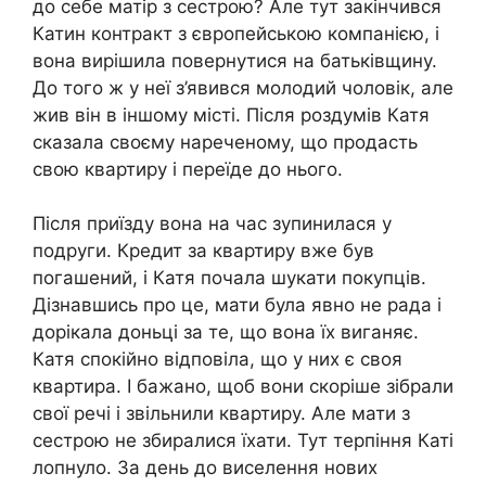
до себе матір з сестрою? Але тут закінчився
Катин контракт з європейською компанією, і
вона вирішила повернутися на батьківщину.
До того ж у неї з’явився молодий чоловік, але
жив він в іншому місті. Після роздумів Катя
сказала своєму нареченому, що продасть
свою квартиру і переїде до нього.
Після приїзду вона на час зупинилася у
подруги. Кредит за квартиру вже був
погашений, і Катя почала шукати покупців.
Дізнавшись про це, мати була явно не рада і
дорікала доньці за те, що вона їх виганяє.
Катя спокійно відповіла, що у них є своя
квартира. І бажано, щоб вони скоріше зібрали
свої речі і звільнили квартиру. Але мати з
сестрою не збиралися їхати. Тут терпіння Каті
лопнуло. За день до виселення нових